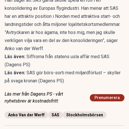
Han säger att SAS gärna skulle spela en roll i en
konsolidering av Europas flygindustri. Han menar att SAS
har en attraktiv position i Norden med attraktiva start- och
landningstider och åtta miljoner lojalitetskortsmedlemmar.
”Avtryckaren är hos ägarna, inte hos mig, men jag skulle
verkligen vilja vara en del av den konsolideringen”, säger
Anko van der Werff.
Läs även:
Siffrorna från statens usla affär med SAS
(Dagens PS)
Läs även:
SAS gör börs-sorti med miljardförlust – skyller
på svaga kronan (Dagens PS)
Läs mer från Dagens PS - vårt
Prenumerera
nyhetsbrev är kostnadsfritt:
Anko Van der Werff
SAS
Stockholmsbörsen