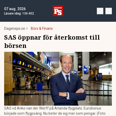
07 aug. 2026
Läsare idag:
134 402
Dagensps.se
Börs & Finans
SAS öppnar för återkomst till
börsen
SAS vd Anko van der Werff på Arlanda flygplats. Eurobonus
började som flygpoäng. Nu beter de sig mer som pengar. (Foto: