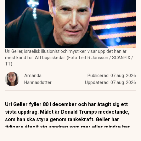
Uri Geller, israelisk illusionist och mystiker, visar upp det han är
mest känd för: Att böja skedar. (Foto: Leif R Jansson / SCANPIX /
TT)
Amanda
Publicerad:
07 aug. 2026
Hannasdotter
Uppdaterad:
07 aug. 2026
Uri Geller fyller 80 i december och har åtagit sig ett
sista uppdrag. Målet är Donald Trumps medvetande,
som han ska styra genom tankekraft. Geller har
tidigare åtagit sig uppdrag som mer eller mindre har
”lyckats”