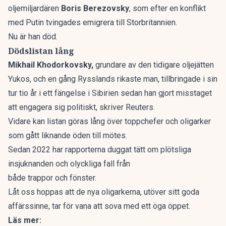
oljemiljardären
Boris Berezovsky
, som efter en konflikt
med Putin tvingades emigrera till Storbritannien.
Nu är han död.
Dödslistan lång
Mikhail Khodorkovsky,
grundare av den tidigare oljejätten
Yukos, och en gång Rysslands rikaste man, tillbringade i sin
tur tio år i ett fängelse i Sibirien sedan han gjort misstaget
att engagera sig politiskt, skriver Reuters.
Vidare kan listan göras lång över toppchefer och oligarker
som gått liknande öden till mötes.
Sedan 2022 har rapporterna duggat tätt om
plötsliga
insjuknanden
och
olyckliga fall
från
både
trappor
och
fönster.
Låt oss hoppas att de nya oligarkerna, utöver sitt goda
affärssinne, tar för vana att sova med ett öga öppet.
Läs mer: