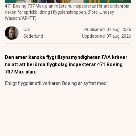
471 Boeing 737 Max-plan måste nu inspekteras för att undanröja
risken för sprickbildning i flygplanskroppen. (Foto: Lindsey
Wasson/AP/TT)
Ola
Publicerad:
07 aug. 2026
Söderlund
Uppdaterad:
07 aug. 2026
Den amerikanska flygtillsynsmyndigheten FAA kräver
nu att att berörda flygbolag inspekterar 471 Boeing
737 Max-plan.
Enligt flygplanstillverkaren
Boeing
är syftet med
kontrollerna att undersöka eventuella sprickor i en
komponent som kan undergräva flygplansmodellernas
strukturella integritet.
ANNONS
Gör pensionen enklare att förstå och hantera