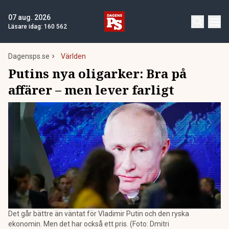
07 aug. 2026
Läsare idag:
160 562
Dagensps.se
Världen
Putins nya oligarker: Bra på
affärer – men lever farligt
Det går bättre än väntat för Vladimir Putin och den ryska
ekonomin. Men det har också ett pris. (Foto: Dmitri