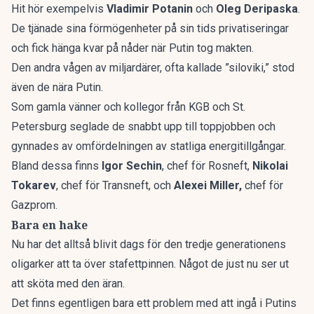
Hit hör exempelvis
Vladimir Potanin
och
Oleg Deripaska
.
De tjänade sina förmögenheter på sin tids privatiseringar
och fick hänga kvar på nåder när Putin tog makten.
Den andra vågen av miljardärer, ofta kallade ”siloviki,” stod
även de nära Putin.
Som gamla vänner och kollegor från KGB och St.
Petersburg seglade de snabbt upp till toppjobben och
gynnades av omfördelningen av statliga energitillgångar.
Bland dessa finns
Igor Sechin
, chef för Rosneft,
Nikolai
Tokarev
, chef för Transneft, och
Alexei Miller,
chef för
Gazprom.
Bara en hake
Nu har det alltså blivit dags för den tredje generationens
oligarker att ta över stafettpinnen. Något de just nu ser ut
att sköta med den äran.
Det finns egentligen bara ett problem med att ingå i Putins