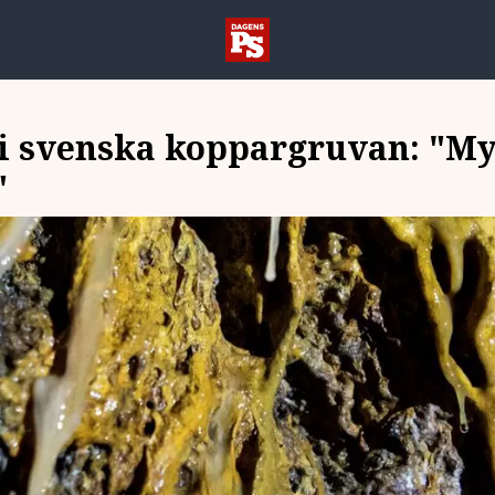
d i svenska koppargruvan: "M
"