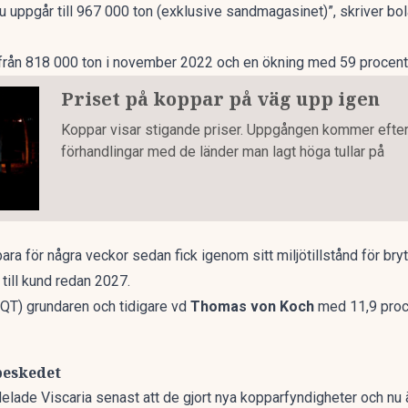
u uppgår till 967 000 ton (exklusive sandmagasinet)”, skriver bo
från 818 000 ton i november 2022 och en ökning med 59 procent 
Priset på koppar på väg upp igen
Koppar visar stigande priser. Uppgången kommer efter
förhandlingar med de länder man lagt höga tullar på
ara för några veckor sedan fick igenom sitt miljötillstånd för br
till kund redan 2027.
EQT)
grundaren och tidigare vd
Thomas von Koch
med 11,9 proce
beskedet
lade Viscaria senast att de gjort nya kopparfyndigheter
och nu ä