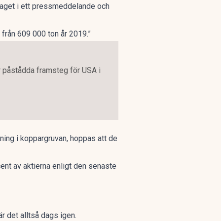
laget
i ett pressmeddelande
och
från 609 000 ton år 2019.”
 påstådda framsteg för USA i
ytning i koppargruvan, hoppas att de
nt av aktierna enligt den senaste
r det alltså dags igen.