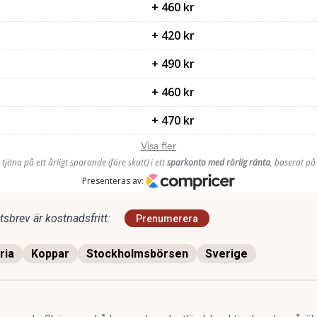
sbrev är kostnadsfritt:
Prenumerera
ria
Koppar
Stockholmsbörsen
Sverige