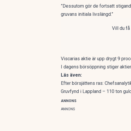
”Dessutom gör de fortsatt stigande 
gruvans initiala livslängd.”
Vill du f
Viscarias aktie är upp drygt 9 proc
I dagens börsöppning stiger aktien
Läs även:
Efter börsjättens ras: Chefsanaly
Gruvfynd i Lappland – 110 ton gu
ANNONS
ANNONS