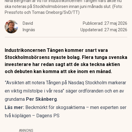
Nina Bergman är vd för industrikoncernen Tången vars aktie nu
ska noteras på Stockholmsbörsen innan juni månads slut. (Foto:
Pressfoto och Tomas Oneborg/SvD/TT)
David
Publicerad:
27 maj 2026
Ingnäs
Uppdaterad:
27 maj 2026
Industrikoncernen Tången kommer snart vara
Stockholmsbörsens nyaste bolag. Flera tunga svenska
investerare har redan sagt att de ska teckna aktien
och debuten kan komma att ske inom en månad.
”Avsikten att notera Tången på Nasdaq Stockholm markerar
en viktig milstolpe i vår resa” säger ordföranden och en av
grundarna
Per Skånberg
.
Läs mer:
Beckmörkt för skogsaktierna – men experten ser
två köplägen – Dagens PS
ANNONS