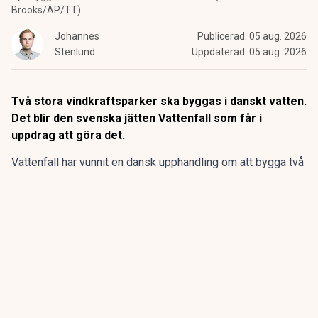
Brooks/AP/TT).
Johannes
Publicerad:
05 aug. 2026
Stenlund
Uppdaterad:
05 aug. 2026
Två stora vindkraftsparker ska byggas i danskt vatten.
Det blir den svenska jätten Vattenfall som får i
uppdrag att göra det.
Vattenfall har vunnit en dansk upphandling om att bygga två
havsbaserade vindkraftsparker i Nordsjön och Kattegatt.
Projekten får möjlighet till statligt stöd och väntas från
2032 producera el motsvarande årsförbrukningen för
omkring 1,8 miljoner hushåll.
ANNONS