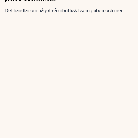
Det handlar om något så urbrittiskt som puben och mer
konkret hur och under vilka former man ska få dricka på
puben.
Debatten gäller ”vertical drinking”, något svåröversatt till
”stående drickande”.
ANNONS
Gör pensionen enklare att förstå och hantera
ANNONS