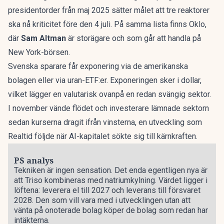
presidentorder från maj 2025 sätter målet att tre reaktorer
ska nå kriticitet före den 4 juli. På samma lista finns Oklo,
där
Sam Altman
är storägare och som går att handla på
New York-börsen.
Svenska sparare får exponering via de amerikanska
bolagen eller via uran-ETF:er. Exponeringen sker i dollar,
vilket lägger en valutarisk ovanpå en redan svängig sektor.
I november vände flödet
och investerare lämnade sektorn
sedan kurserna dragit ifrån vinsterna, en utveckling som
Realtid följde
när AI-kapitalet sökte sig till kärnkraften.
PS analys
Tekniken är ingen sensation. Det enda egentligen nya är
att Triso kombineras med natriumkylning. Värdet ligger i
löftena: leverera el till 2027 och leverans till försvaret
2028. Den som vill vara med i utvecklingen utan att
vänta på onoterade bolag köper de bolag som redan har
intäkterna.