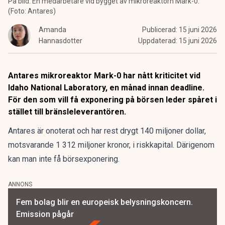
På bild: En medarbetare vid bygget av mikroreaktorn Mark-0.
(Foto: Antares)
Amanda
Publicerad:
15 juni 2026
Hannasdotter
Uppdaterad:
15 juni 2026
Antares mikroreaktor Mark-0 har nått kriticitet vid
Idaho National Laboratory, en månad innan deadline.
För den som vill få exponering på börsen leder spåret i
stället till bränsleleverantören.
Antares är onoterat och har rest drygt 140 miljoner dollar,
motsvarande 1 312 miljoner kronor, i riskkapital. Därigenom
kan man inte få börsexponering.
ANNONS
Fem bolag blir en europeisk belysningskoncern.
Emission pågår