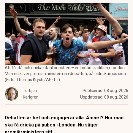
Att få stå och dricka utanför puben – en hotad tradition i London.
Men nu kliver premiärministern in i debatten, på öldrickarnas sida.
(Foto: Thomas Krych /AP-TT)
Torbjörn
Publicerad:
08 aug. 2026
Karlgren
Uppdaterad:
08 aug. 2026
Debatten är het och engagerar alla. Ämnet? Hur man
ska få dricka på puben i London. Nu säger
premiärministern sitt.