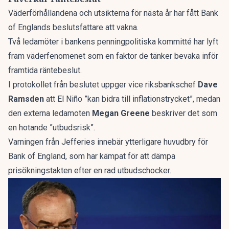
Väderförhållandena och utsikterna för nästa år har fått Bank
of Englands beslutsfattare att vakna.
Två ledamöter i bankens penningpolitiska kommitté har lyft
fram väderfenomenet som en faktor de tänker bevaka inför
framtida räntebeslut.
I protokollet från beslutet uppger vice riksbankschef
Dave
Ramsden
att El Niño ”kan bidra till inflationstrycket”, medan
den externa ledamoten
Megan Greene
beskriver det som
en hotande ”utbudsrisk”.
Varningen från Jefferies innebär ytterligare huvudbry för
Bank of England, som har kämpat för att dämpa
prisökningstakten efter en rad utbudschocker.