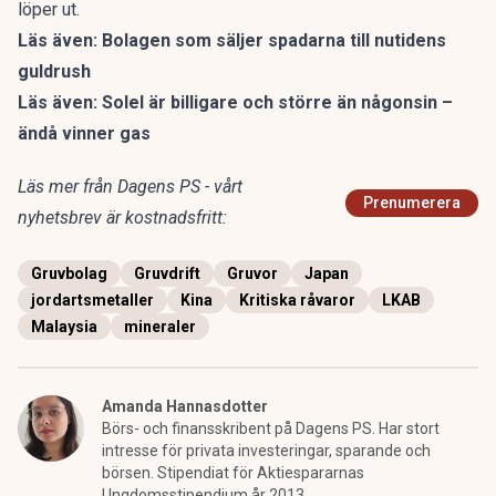
löper ut.
Läs även:
Bolagen som säljer spadarna till nutidens
guldrush
Läs även:
Solel är billigare och större än någonsin –
ändå vinner gas
Läs mer från Dagens PS - vårt
Prenumerera
nyhetsbrev är kostnadsfritt:
Gruvbolag
Gruvdrift
Gruvor
Japan
jordartsmetaller
Kina
Kritiska råvaror
LKAB
Malaysia
mineraler
Amanda Hannasdotter
Börs- och finansskribent på Dagens PS. Har stort
intresse för privata investeringar, sparande och
börsen. Stipendiat för Aktiespararnas
Ungdomsstipendium år 2013.