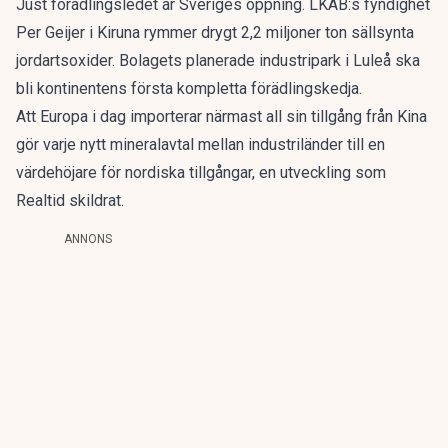
Just förädlingsledet är Sveriges öppning. LKAB:s fyndighet
Per Geijer i Kiruna rymmer drygt 2,2 miljoner ton sällsynta
jordartsoxider. Bolagets planerade industripark i Luleå ska
bli kontinentens första kompletta förädlingskedja.
Att Europa i dag importerar närmast all sin tillgång från Kina
gör varje nytt mineralavtal mellan industriländer till en
värdehöjare för nordiska tillgångar,
en utveckling som
Realtid skildrat
.
ANNONS