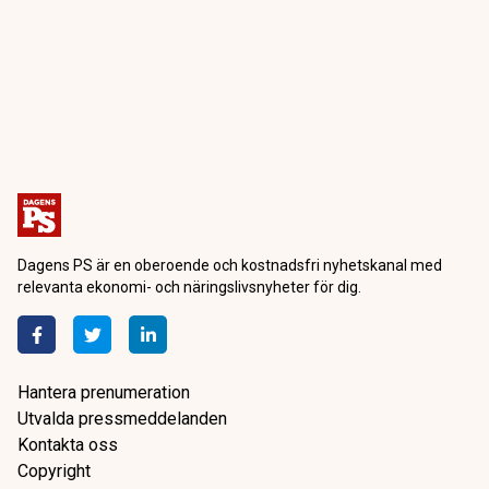
Dagensps.se
Råvaror
Ny flaskhals på
energimarknaden – inte oljan
som saknas