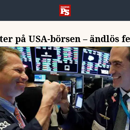
ter på USA-börsen – ändlös fe