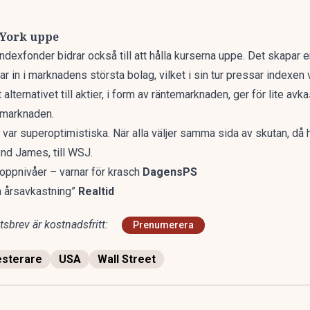
 York uppe
 indexfonder bidrar också till att hålla kurserna uppe. Det skapa
 in i marknadens största bolag, vilket i sin tur pressar indexen v
lternativet till aktier, i form av räntemarknaden, ger för lite avkas
iemarknaden.
a var superoptimistiska. När alla väljer samma sida av skutan, då
nd James, till WSJ.
toppnivåer – varnar för krasch
DagensPS
n årsavkastning”
Realtid
sbrev är kostnadsfritt:
Prenumerera
esterare
USA
Wall Street