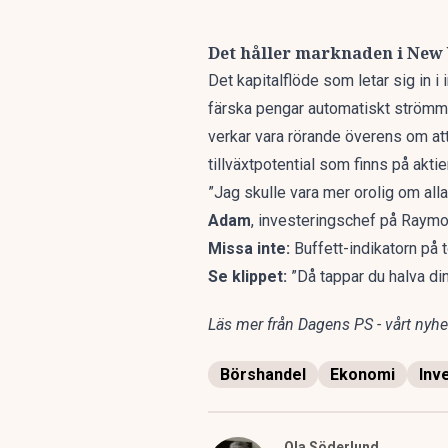
Det håller marknaden i New
Det kapitalflöde som letar sig in i
färska pengar automatiskt strömmar
verkar vara rörande överens om att a
tillväxtpotential som finns på akt
”Jag skulle vara mer orolig om all
Adam
, investeringschef på Raymo
Missa inte:
Buffett-indikatorn på 
Se klippet:
”Då tappar du halva di
Läs mer från Dagens PS - vårt nyhet
Börshandel
Ekonomi
Inv
Ola Söderlund