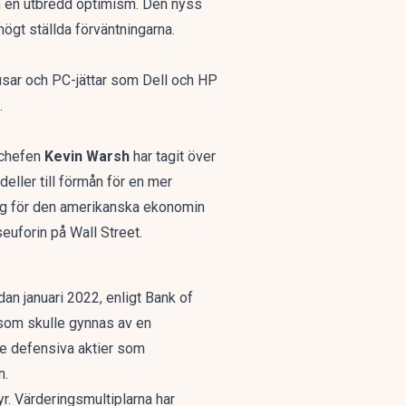
h en
utbredd optimism
. Den nyss
högt ställda förväntningarna.
usar och PC-jättar som Dell och HP
.
schefen
Kevin Warsh
har tagit över
eller till förmån för en mer
ning för den amerikanska ekonomin
uforin på Wall Street.
dan januari 2022, enligt Bank of
 som skulle gynnas av en
de defensiva aktier som
n.
yr. Värderingsmultiplarna har