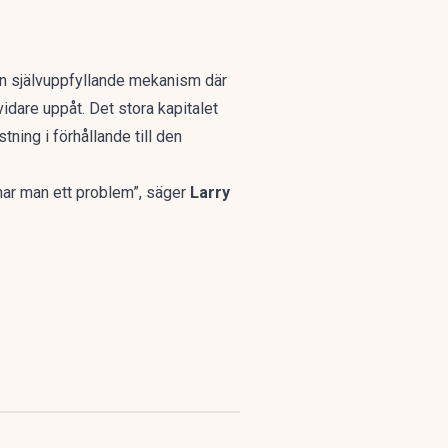
r en självuppfyllande mekanism där
idare uppåt. Det stora kapitalet
tning i förhållande till den
 har man ett problem”, säger
Larry