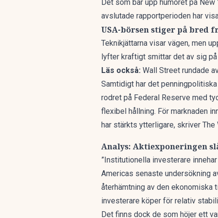
Det som bär upp humöret på New Yo
avslutade rapportperioden har visat
USA-börsen stiger på bred f
Teknikjättarna visar vägen, men u
lyfter kraftigt smittar det av sig p
Läs också:
Wall Street rundade a
Samtidigt har det penningpolitiska
rodret på Federal Reserve med tydl
flexibel hållning. För marknaden i
har stärkts ytterligare, skriver
The 
Analys: Aktiexponeringen slå
”Institutionella investerare inneha
Americas senaste undersökning av 
återhämtning av den ekonomiska til
investerare köper för relativ stab
Det finns dock de som
höjer ett v