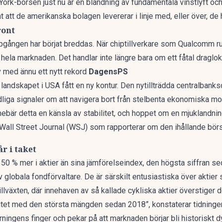
rk-börsen just nu är en blandning av fundamentala vinstlyft oc
 att de amerikanska bolagen levererar i linje med, eller över, de 
ront
ppgången har börjat breddas. När chiptillverkare som Qualcomm r
å hela marknaden. Det handlar inte längre bara om ett fåtal draglok
v med ännu ett nytt rekord
DagensPS
 landskapet i USA fått en ny kontur.
Den nytillträdda centralbank
iga signaler om att navigera bort från stelbenta ekonomiska mod
nnebär detta en känsla av stabilitet, och hoppet om en mjukland
Wall Street Journal
(WSJ) som rapporterar om den ihållande börse
r i taket
r 50 % mer i aktier än sina jämförelseindex, den högsta siffran se
globala fondförvaltare. De är särskilt entusiastiska över aktier
lväxten, där innehaven av så kallade cykliska aktier överstiger 
ilitet med den största mängden sedan 2018”, konstaterar tidninge
arningens finger
och pekar på att marknaden börjar bli historiskt d