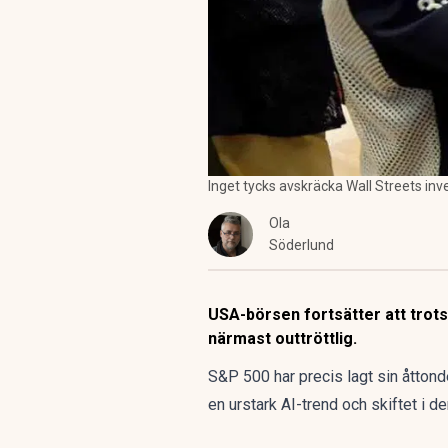
Inget tycks avskräcka Wall Streets inv
Ola
Söderlund
USA-börsen fortsätter att trots
närmast outtröttlig.
S&P 500 har precis lagt sin åtton
en urstark AI-trend och skiftet i d