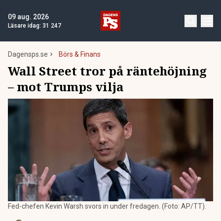
09 aug. 2026
Läsare idag:
31 247
Dagensps.se
Börs & Finans
Wall Street tror på räntehöjning
– mot Trumps vilja
Fed-chefen Kevin Warsh svors in under fredagen. (Foto: AP/TT).