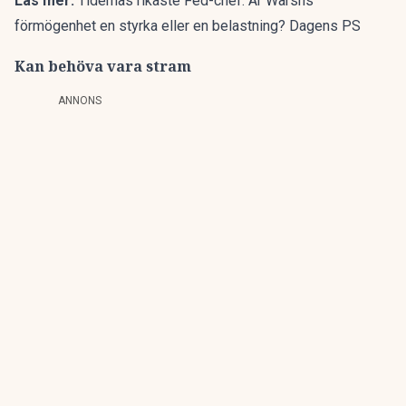
Läs mer:
Tidernas rikaste Fed-chef: Är Warshs
förmögenhet en styrka eller en belastning? Dagens PS
Kan behöva vara stram
ANNONS