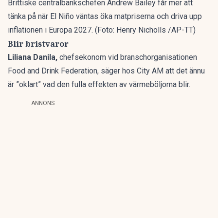
Brittiske centralbankschefen Andrew Bailey får mer att
tänka på när El Niño väntas öka matpriserna och driva upp
inflationen i Europa 2027. (Foto: Henry Nicholls /AP-TT)
Blir bristvaror
Liliana Danila,
chefsekonom vid branschorganisationen
Food and Drink Federation, säger hos City AM att det ännu
är ”oklart” vad den fulla effekten av värmeböljorna blir.
ANNONS