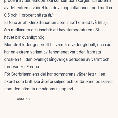
procent av den europeiska konsumtionskorgen. Effekterna
av det extrema vädret kan driva upp inflationen med mellan
0,5 och 1 procent nästa år.”
El Niño är ett klimatfenomen som inträffar med två till sju
års mellanrum och innebär att havstemperaturen i Stilla
havet blir ovanligt hög.
Mönstret leder generellt till varmare väder globalt, och i år
har en extrem variant av fenomenet varit den främsta
orsaken till den ovanligt långvariga perioden av varmt och
torrt väder i Europa.
För Storbritanniens del har sommarens väder lett till en
skörd som brittiska återförsäljare och lantbrukare beskriver
som den sämsta de någonsin upplevt.
ANNONS