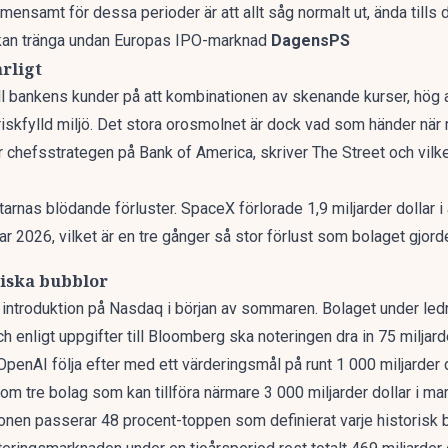
nsamt för dessa perioder är att allt såg normalt ut, ända tills d
 kan tränga undan Europas IPO-marknad
DagensPS
arligt
till bankens kunder på att kombinationen av skenande kurser, hög
n riskfylld miljö. Det stora orosmolnet är dock vad som händer nä
 chefsstrategen på Bank of America, skriver
The Street
och vilk
rnas blödande förluster. SpaceX förlorade 1,9 miljarder dollar i 
ar 2026, vilket är en tre gånger så stor förlust som bolaget gjorde
riska bubblor
 introduktion på Nasdaq
i början av sommaren. Bolaget under led
 enligt uppgifter till Bloomberg ska noteringen dra in 75 miljarder
OpenAI
följa efter med ett
värderingsmål på runt 1 000 miljarder d
 om tre bolag som kan tillföra närmare 3 000 miljarder dollar i 
onen passerar 48 procent-toppen som definierat varje historisk 