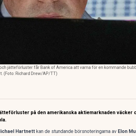
 jätteförluster får Bank of America att varna för en kommande bubbla,
et. (Foto: Richard Drew/AP/TT)
ätteförluster på den amerikanska aktiemarknaden väcker o
la.
ichael Hartnett
kan de stundande börsnoteringarna av
Elon M