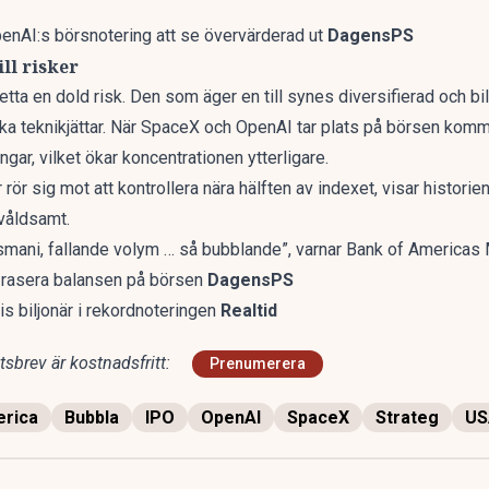
OpenAI:s börsnotering att se övervärderad ut
DagensPS
ll risker
tta en dold risk. Den som äger en till synes diversifierad och bil
ka teknikjättar. När SpaceX och OpenAI tar plats på börsen kom
gar, vilket ökar koncentrationen ytterligare.
 rör sig mot att kontrollera nära hälften av indexet, visar histori
 våldsamt.
lsmani, fallande volym … så bubblande”, varnar Bank of Americas 
 rasera balansen på börsen
DagensPS
s biljonär i rekordnoteringen
Realtid
sbrev är kostnadsfritt:
Prenumerera
erica
Bubbla
IPO
OpenAI
SpaceX
Strateg
US