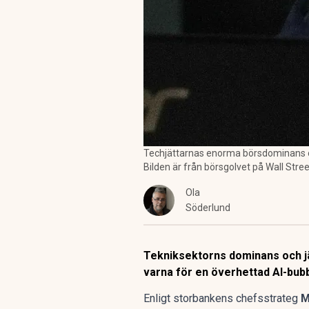
Techjättarnas enorma börsdominans och
Bilden är från börsgolvet på Wall Stre
Ola
Söderlund
Tekniksektorns dominans och j
varna för en överhettad AI-bubb
Enligt storbankens chefsstrateg
M