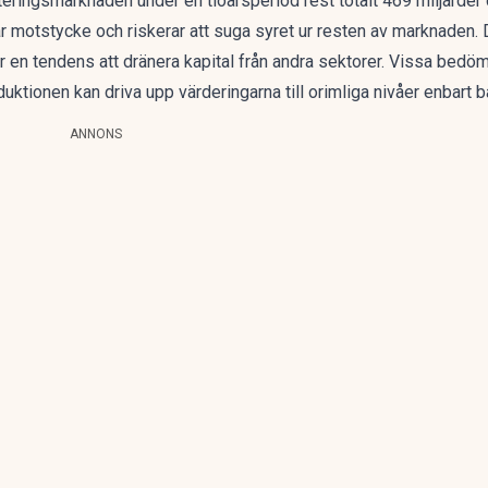
teringsmarknaden
under en tioårsperiod rest totalt 469 miljarder
 motstycke och riskerar att suga syret ur resten av marknaden. De
 en tendens att dränera kapital från andra sektorer
. Vissa bedöm
duktionen kan driva upp värderingarna till orimliga nivåer enbart 
ANNONS