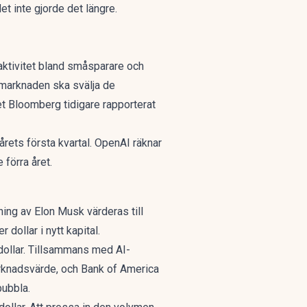
et inte gjorde det längre.
 aktivitet bland småsparare och
r marknaden ska svälja de
et
Bloomberg
tidigare rapporterat
årets första kvartal. OpenAI räknar
 förra året.
ning av
Elon Musk
värderas till
 dollar i nytt kapital.
ollar
. Tillsammans med
AI-
marknadsvärde, och Bank of America
bubbla.