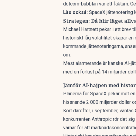
dotcom-bubblan var ett faktum. Geme
Läs också:
SpaceX jättenotering
Strategen: Då blir läget allv
Michael Hartnett pekar i ett brev 
historiskt låg volatilitet skapar e
kommande jättenoteringarna, anser
om.
Mest alarmerande är kanske AI-jätta
med en förlust på 14 miljarder doll
Jämför AI-hajpen med histo
Planerna för SpaceX
pekar mot en
hissnande 2 000 miljarder dollar och
Kort därefter, i september, väntas
konkurrenten Anthropic
rör det sig
varnar för att marknadskoncentrati