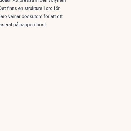
 dollar. Att pressa in den volymen
t finns en strukturell oro för
are varnar dessutom för att ett
baserat på pappersbrist.