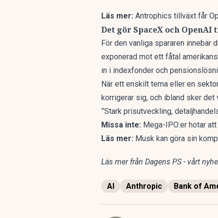
Läs mer:
Antrophics tillväxt får 
Det gör SpaceX och OpenAI ti
För den vanliga spararen innebär de
exponerad mot ett fåtal amerikans
in i indexfonder och pensionslösnin
När ett enskilt tema eller en sektor
korrigerar sig, och ibland sker det
”Stark prisutveckling, detaljhande
Missa inte:
Mega-IPO:er hotar att
Läs mer:
Musk kan göra sin kompi
Läs mer från Dagens PS - vårt nyhet
AI
Anthropic
Bank of Am