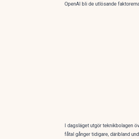
OpenAI bli de utlösande faktorern
I dagsläget utgör teknikbolagen ö
fåtal gånger tidigare, däribland u