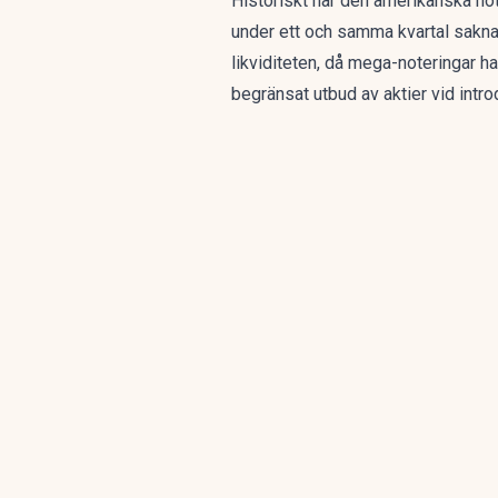
Historiskt har
den amerikanska no
under ett och samma kvartal saknar
likviditeten, då
mega-noteringar har
begränsat utbud av aktier vid intro