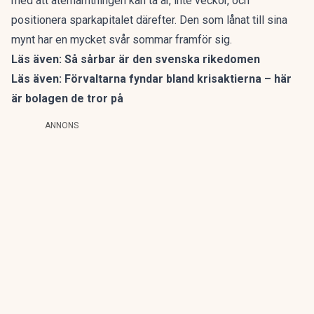
med att återhämtningen kan ta år, inte veckor, och
positionera sparkapitalet därefter. Den som lånat till sina
mynt har en mycket svår sommar framför sig.
Läs även:
Så sårbar är den svenska rikedomen
Läs även:
Förvaltarna fyndar bland krisaktierna – här
är bolagen de tror på
ANNONS