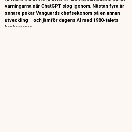
varningarna när ChatGPT slog igenom. Nästan fyra år
senare pekar Vanguards chefsekonom på en annan
utveckling – och jämför dagens AI med 1980-talets
bankomater.
När
bankomaterna
började breda ut sig på 1980-talet låg
slutsatsen nära till hands: snart behövs inga
banktjänstemän längre.
Så blev det inte riktigt.
ANNONS
Gör pensionen enklare att förstå och hantera
ANNONS