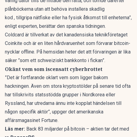
vanlig dator tills de hittade den rätta, och tömde därefter
plånböckerna utan att behöva installera skadlig
kod
,
tillgripa nätfiske eller ha fysisk åtkomst till enheterna”,
enligt experten, berättar den spanska tidningen.
Coldcard är tillverkat av det kanadensiska teknikföretaget
Coinkite och är en liten hårdvaruenhet som förvarar bitcoin-
nycklar offline. På hemsidan heter det att förvaringen är lika
säker ”som ett schweiziskt bankkonto i fickan”.
Okänt vem som iscensatt cyberbrottet
”Det är fortfarande oklart vem som ligger bakom
hackningen. Även om stora kryptostölder på senare tid ofta
har tillskrivits statsstödda grupper i Nordkorea eller
Ryssland, har utredarna ännu inte kopplat händelsen till
någon specifik aktör”, uppger det amerikanska
affärsmagasinet
Fortune
.
Läs mer:
Back 83 miljarder på bitcoin – aktien tar det med