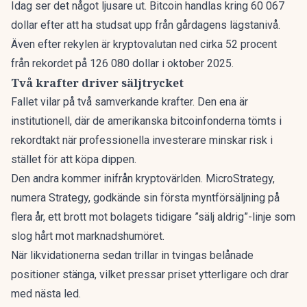
Idag ser det något ljusare ut. Bitcoin handlas kring 60 067
dollar efter att ha studsat upp från gårdagens lägstanivå.
Även efter rekylen är kryptovalutan ned cirka 52 procent
från rekordet på 126 080 dollar i oktober 2025.
Två krafter driver säljtrycket
Fallet vilar på två samverkande krafter. Den ena är
institutionell, där de amerikanska bitcoinfonderna tömts i
rekordtakt när professionella investerare minskar risk i
stället för att köpa dippen.
Den andra kommer inifrån kryptovärlden. MicroStrategy,
numera Strategy,
godkände sin första myntförsäljning på
flera år
, ett brott mot bolagets tidigare ”sälj aldrig”-linje som
slog hårt mot marknadshumöret.
När likvidationerna sedan trillar in tvingas belånade
positioner stänga, vilket pressar priset ytterligare och drar
med nästa led.