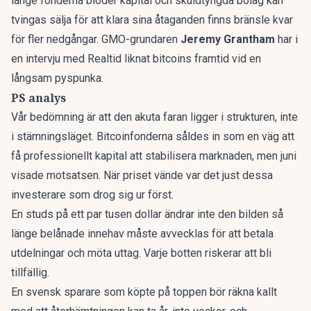
länge fonderna blöder kapital och skuldtyngda bolag kan
tvingas sälja för att klara sina åtaganden finns bränsle kvar
för fler nedgångar. GMO-grundaren
Jeremy Grantham
har
i
en intervju med Realtid liknat bitcoins framtid vid en
långsam pyspunka
.
PS analys
Vår bedömning är att den akuta faran ligger i strukturen, inte
i stämningsläget.
Bitcoinfonderna såldes in som en väg att
få professionellt kapital
att stabilisera marknaden, men juni
visade motsatsen. När priset vände var det just dessa
investerare som drog sig ur först.
En studs på ett par tusen dollar ändrar inte den bilden så
länge belånade innehav måste avvecklas för att betala
utdelningar och möta uttag. Varje botten riskerar att bli
tillfällig.
En svensk sparare som köpte på toppen bör räkna kallt