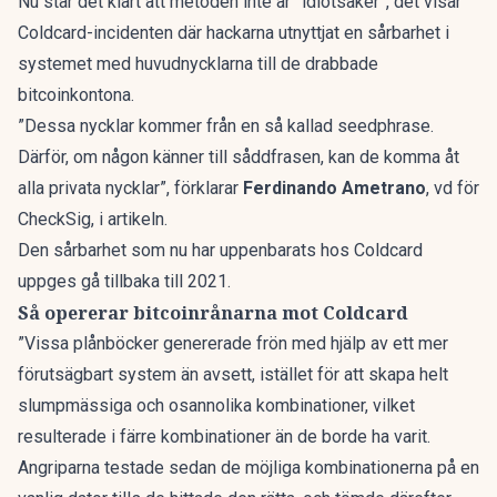
Nu står det klart att metoden inte är ”idiotsäker”, det visar
Coldcard-incidenten där hackarna utnyttjat en sårbarhet i
systemet med huvudnycklarna till de drabbade
bitcoinkontona.
”Dessa nycklar kommer från en så kallad seedphrase.
Därför, om någon känner till såddfrasen, kan de komma åt
alla privata nycklar”, förklarar
Ferdinando Ametrano
, vd för
CheckSig, i artikeln.
Den sårbarhet som nu har uppenbarats hos Coldcard
uppges gå tillbaka till 2021.
Så opererar bitcoinrånarna mot Coldcard
”Vissa plånböcker genererade frön med hjälp av ett mer
förutsägbart system än avsett, istället för att skapa helt
slumpmässiga och osannolika kombinationer, vilket
resulterade i färre kombinationer än de borde ha varit.
Angriparna testade sedan de möjliga kombinationerna på en