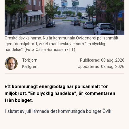
Örnsköldsviks hamn. Nu är kommunala Övik energi polisanmält
igen för miljöbrott, vilket man beskriver som ”en olycklig
händelse”. (Foto: Caisa Rsmussen /TT)
Torbjörn
Publicerad:
08 aug. 2026
Karlgren
Uppdaterad:
08 aug. 2026
Ett kommunägt energibolag har polisanmält för
miljöbrott. ”En olycklig händelse”, är kommentaren
från bolaget.
I slutet av juli lämnade det kommunägda bolaget Övik
energi in en anmälan om en driftstörning gällande sin
anläggning vid Hörneborgsverket till länsstyrelsen i