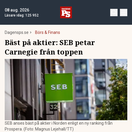
08 aug. 2026
Läsare idag:
125 952
Dagensps.se
Börs & Finans
Bäst på aktier: SEB petar
Carnegie från toppen
SEB anses bäst på aktier i Norden enligt en ny ranking från
Prospera. (Foto: Magnus Lejehall/TT)