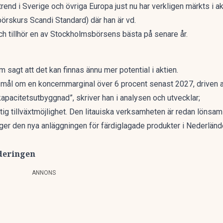
trend i Sverige och övriga Europa just nu har verkligen märkts i 
börskurs Scandi Standard)
där han är vd.
och tillhör en av Stockholmsbörsens bästa på senare år.
sagt att det kan finnas ännu mer potential i aktien.
 mål om en koncernmarginal över 6 procent senast 2027, driven av
 kapacitetsutbyggnad”, skriver han
i analysen
och utvecklar;
ktig tillväxtmöjlighet. Den litauiska verksamheten är redan lön
er den nya anläggningen för färdiglagade produkter i Nederländer
deringen
ANNONS