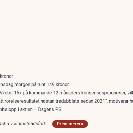
kronor.
onsdag morgon på runt 149 kronor.
ng EV/ebit 15x på kommande 12 månaders konsensusprognoser, vil
tt rörelseresultatet nästan tredubblats sedan 2021”, motiverar ha
jonbelopp i aktien – Dagens PS
sbrev är kostnadsfritt:
Prenumerera