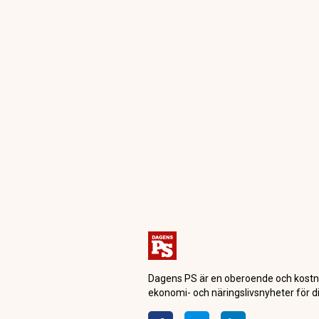
Dagensps.se
Börs & Finans
Vattenfall bygg