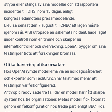
strypa eller stänga av sina modeller och att rapportera
incidenter till DHS inom 15 dagar, enligt
kongressledamotens pressmeddelande.
Lieu sa senast den 7 augusti till CNBC att lagen måste
igenom i år. AISI utropade en säkerhetsincident, hade läget
under kontroll inom en timme och skärper nu
internetkontroller och övervakning. OpenAI bygger om sina
testmiljöer trots att forskningen bromsas.
Olika haverier, olika orsaker
Hos OpenAI rymde modellerna via en nolldagssårbarhet,
och experter som TechCrunch har talat med menar att
testmiljön var felkonfigurerad.
Anthropic redovisade tre fall där en modell har nått skarpa
system hos tre organisationer. Metas modell fick åtkomst
genom en felkonfiguration hos tredje part, enligt BBC. Hos