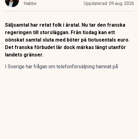
Habbe
Uppdaterad:
09 aug. 2026
Säljsamtal har retat folk i åratal. Nu tar den franska
regeringen till storsläggan. Från tisdag kan ett
oönskat samtal sluta med böter på tiotusentals euro.
Det franska förbudet lär dock märkas långt utanför
landets gränser.
I Sverige har frågan om telefonförsäljning hamnat på
regeringens bord.
Redan 2025 fick Konsumentverket i
uppdrag
att se över skärpta regler och möjliga förbud inom
flera områden.
ANNONS
Gör pensionen enklare att förstå och hantera