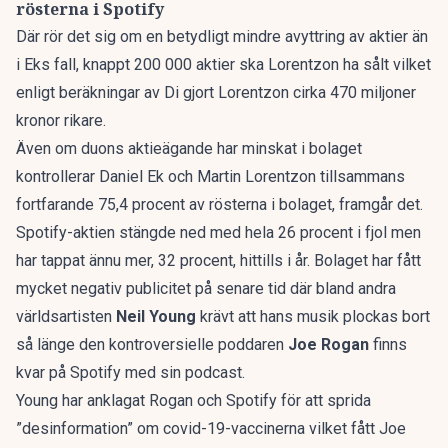
rösterna i Spotify
Där rör det sig om en betydligt mindre avyttring av aktier än
i Eks fall, knappt 200 000 aktier ska Lorentzon ha sålt vilket
enligt beräkningar av Di gjort Lorentzon cirka 470 miljoner
kronor rikare.
Även om duons aktieägande har minskat i bolaget
kontrollerar Daniel Ek och Martin Lorentzon tillsammans
fortfarande 75,4 procent av rösterna i bolaget, framgår det.
Spotify-aktien stängde ned med hela 26 procent i fjol men
har tappat ännu mer, 32 procent, hittills i år. Bolaget har fått
mycket negativ publicitet på senare tid där bland andra
världsartisten
Neil Young
krävt att hans musik plockas bort
så länge den kontroversielle poddaren
Joe Rogan
finns
kvar på Spotify med sin podcast.
Young har anklagat Rogan och Spotify för att sprida
”desinformation”
om covid-19-vaccinerna vilket fått
Joe