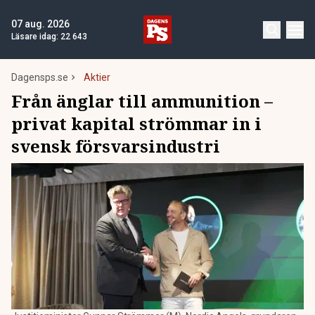
07 aug. 2026
Läsare idag:
22 643
Dagensps.se
Aktier
Från änglar till ammunition –
privat kapital strömmar in i
svensk försvarsindustri