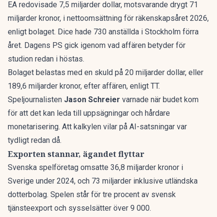
EA redovisade 7,5 miljarder dollar, motsvarande drygt 71
miljarder kronor, i nettoomsättning för räkenskapsåret 2026,
enligt bolaget. Dice hade 730 anställda i Stockholm förra
året. Dagens PS gick igenom
vad affären betyder för
studion
redan i höstas.
Bolaget belastas med en skuld på 20 miljarder dollar, eller
189,6 miljarder kronor, efter affären, enligt TT.
Speljournalisten
Jason Schreier
varnade när budet kom
för att det kan leda till uppsägningar och hårdare
monetarisering. Att kalkylen
vilar på AI-satsningar
var
tydligt redan då.
Exporten stannar, ägandet flyttar
Svenska spelföretag omsatte 36,8 miljarder kronor i
Sverige under 2024, och 73 miljarder inklusive utländska
dotterbolag. Spelen står för tre procent av svensk
tjänsteexport och sysselsätter över 9 000.