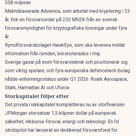
558 miljoner.
Malmöbaserade Advenica, som arbetat med kryptering i 33
år,
fick en försvarsorder på 230 MSEK
från en svensk
försvarsmyndighet för kryptografiska lösningar under fyra
år.
Rymdförsvarsbolaget HawkEye, som ska leverera militär
information från rymden,
börsnoterades i maj
.
Sverige gasar på inom försvarsteknik
och positionerar sig
som viktig spelare, och
fyra europeiska defencetech-bolag
nådde enhörningsstatus under Q1 2026
: Roark Aerospace,
Stark, Harmattan AI och Uforce.
Storkapitalet följer efter
Det privata riskkapitalet kompletteras nu av storfinansen.
JPMorgan storsatsar 1,5 biljoner dollar på europeisk
säkerhet
, inklusive försvar, energi och teknologi. En fd
stridspilot har
lanserat en dedikerad försvarsfond för