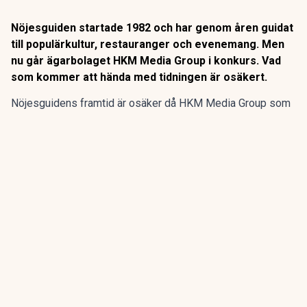
Nöjesguiden startade 1982 och har genom åren guidat
till populärkultur, restauranger och evenemang. Men
nu går ägarbolaget HKM Media Group i konkurs. Vad
som kommer att hända med tidningen är osäkert.
Nöjesguidens framtid är osäker då HKM Media Group som
äger gratistidningen går i konkurs, enligt SVT
Kulturnyheterna.
Nöjesguiden startade 1982 och har genom åren guidat till
populärkultur, restauranger och evenemang. Men nu går
ägarbolaget HKM Media Group i konkurs. Vad som kommer
att hända med tidningen är osäkert.
ANNONS
Gör pensionen enklare att förstå och hantera