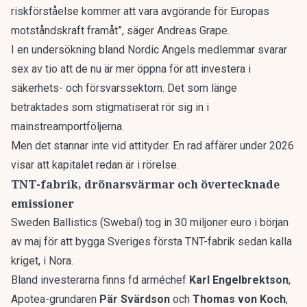
riskförståelse kommer att vara avgörande för Europas
motståndskraft framåt”, säger Andreas Grape.
I en undersökning bland Nordic Angels medlemmar svarar
sex av tio att de nu är mer öppna för att investera i
säkerhets- och försvarssektorn. Det som länge
betraktades som stigmatiserat rör sig in i
mainstreamportföljerna.
Men det stannar inte vid attityder. En rad affärer under 2026
visar att kapitalet redan är i rörelse.
TNT-fabrik, drönarsvärmar och övertecknade
emissioner
Sweden Ballistics (Swebal) tog in 30 miljoner euro i början
av maj för att bygga Sveriges första TNT-fabrik sedan kalla
kriget, i Nora.
Bland investerarna finns fd arméchef
Karl Engelbrektson
,
Apotea-grundaren
Pär Svärdson
och
Thomas von Koch
,