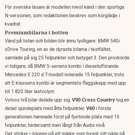
För svenska läsare är modellen mest känd i den sportiga
N-versionen, som redaktionen beskrev som
körglädje i
kvadrat
.
Premiumbilarna i botten
Vänd på listan och bilden blir ännu tydligare. BMW 540i
xDrive Touring, en av de dyraste bilarna i testfältet,
samlade på sig 25 felpunkter och betyget 3. Den provkörde
vi tidigare, då
BMW 5-seriens kombi
i dieselutförande.
Mercedes E 220 d T-modell noterade 15 felpunkter, trots
att
E-klassens kombi
är segmentets flaggskepp med upp
till 1 820 liter lastvolym.
Volvos två bilar delade upp sig.
V90 Cross Country
tog en
delad sjundeplats med åtta felpunkter.
V60
i första
generationen hamnade först på fjortonde plats med 15
felpunkter, hedersamt men långt från Audis nivå.
Det sticker i ögonen på ett märke som byggt sitt rykte på