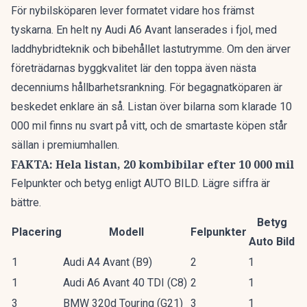
För nybilsköparen lever formatet vidare hos främst
tyskarna. En
helt ny Audi A6 Avant
lanserades i fjol, med
laddhybridteknik och bibehållet lastutrymme. Om den ärver
företrädarnas byggkvalitet lär den toppa även nästa
decenniums hållbarhetsrankning. För begagnatköparen är
beskedet enklare än så. Listan över bilarna som klarade 10
000 mil finns nu svart på vitt, och de smartaste köpen står
sällan i premiumhallen.
FAKTA: Hela listan, 20 kombibilar efter 10 000 mil
Felpunkter och betyg enligt AUTO BILD. Lägre siffra är
bättre.
Betyg
Placering
Modell
Felpunkter
Auto Bild
1
Audi A4 Avant (B9)
2
1
1
Audi A6 Avant 40 TDI (C8)
2
1
3
BMW 320d Touring (G21)
3
1