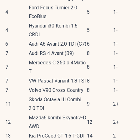
Ford Focus Turnier 2.0
4
5
1-
EcoBlue
Hyundai i30 Kombi 1.6
4
5
1-
CRDI
6
Audi A6 Avant 2.0 TDI (C7)
6
1-
7
Audi RS 4 Avant (B9)
8
1-
Mercedes C 250 d 4Matic
7
8
1-
T
7
VW Passat Variant 1.8 TSI
8
1-
7
Volvo V90 Cross Country
8
1-
Skoda Octavia III Combi
11
9
2+
2.0 TDI
Mazda6 kombi Skyactiv-D
12
12
2+
AWD
13
Kia ProCeed GT 1.6 T-GDI
14
2