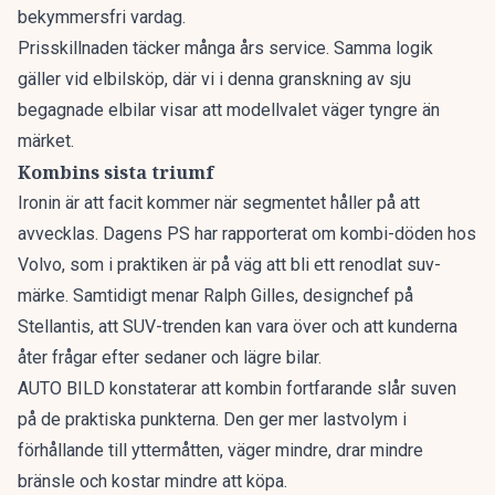
bekymmersfri vardag.
Prisskillnaden täcker många års service. Samma logik
gäller vid elbilsköp, där vi i denna granskning av
sju
begagnade elbilar
visar att modellvalet väger tyngre än
märket.
Kombins sista triumf
Ironin är att facit kommer när segmentet håller på att
avvecklas. Dagens PS har rapporterat om
kombi-döden hos
Volvo
, som i praktiken är på väg att bli ett renodlat suv-
märke. Samtidigt menar Ralph Gilles, designchef på
Stellantis, att
SUV-trenden kan vara över
och att kunderna
åter frågar efter sedaner och lägre bilar.
AUTO BILD konstaterar att kombin fortfarande slår suven
på de praktiska punkterna. Den ger mer lastvolym i
förhållande till yttermåtten, väger mindre, drar mindre
bränsle och kostar mindre att köpa.