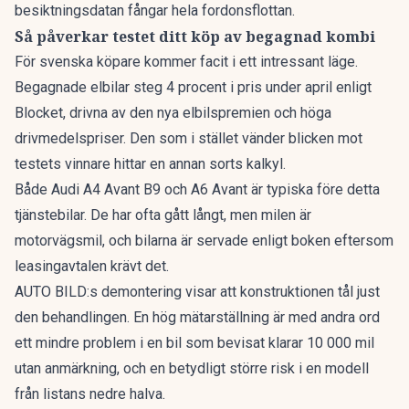
besiktningsdatan fångar hela fordonsflottan.
Så påverkar testet ditt köp av begagnad kombi
För svenska köpare kommer facit i ett intressant läge.
Begagnade elbilar
steg 4 procent
i pris under april enligt
Blocket, drivna av den nya elbilspremien och höga
drivmedelspriser. Den som i stället vänder blicken mot
testets vinnare hittar en annan sorts kalkyl.
Både Audi A4 Avant B9 och A6 Avant är typiska före detta
tjänstebilar. De har ofta gått långt, men milen är
motorvägsmil, och bilarna är servade enligt boken eftersom
leasingavtalen krävt det.
AUTO BILD:s demontering visar att konstruktionen tål just
den behandlingen. En hög mätarställning är med andra ord
ett mindre problem i en bil som bevisat klarar 10 000 mil
utan anmärkning, och en betydligt större risk i en modell
från listans nedre halva.