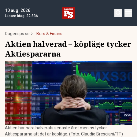
10 aug. 2026
Läsare idag:
22 836
Dagensps.se
Börs & Finans
Aktien halverad – köpläge tycker
Aktiespararna
Aktien har nära halverats senaste året men ny tycker
Aktiespararna att det är köpläge. (Foto: Claudio Bresciani/TT)