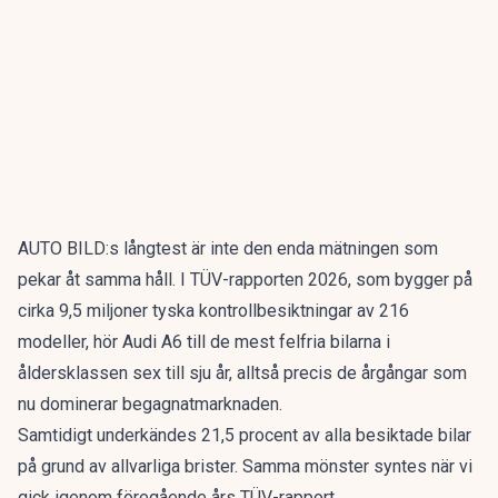
AUTO BILD:s långtest är inte den enda mätningen som
pekar åt samma håll. I
TÜV-rapporten 2026
, som bygger på
cirka 9,5 miljoner tyska kontrollbesiktningar av 216
modeller, hör Audi A6 till de mest felfria bilarna i
åldersklassen sex till sju år, alltså precis de årgångar som
nu dominerar begagnatmarknaden.
Samtidigt underkändes 21,5 procent av alla besiktade bilar
på grund av allvarliga brister. Samma mönster syntes när vi
gick igenom
föregående års TÜV-rapport
.