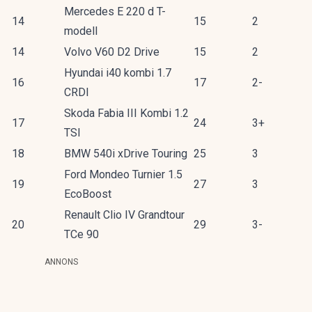
Mercedes E 220 d T-
14
15
2
modell
14
Volvo V60 D2 Drive
15
2
Hyundai i40 kombi 1.7
16
17
2-
CRDI
Skoda Fabia III Kombi 1.2
17
24
3+
TSI
18
BMW 540i xDrive Touring
25
3
Ford Mondeo Turnier 1.5
19
27
3
EcoBoost
Renault Clio IV Grandtour
20
29
3-
TCe 90
ANNONS