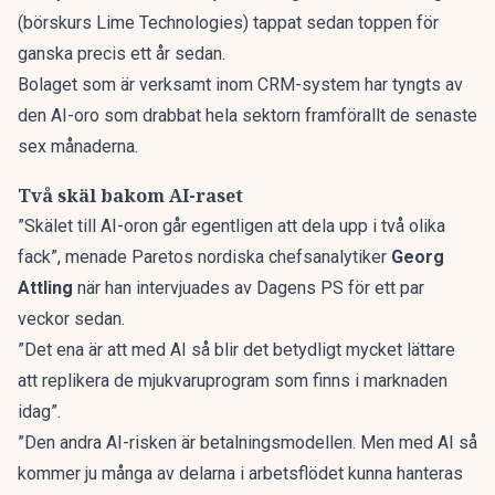
(börskurs Lime Technologies)
tappat sedan toppen för
ganska precis ett år sedan.
Bolaget som är verksamt inom CRM-system har tyngts av
den AI-oro som drabbat hela sektorn framförallt de senaste
sex månaderna.
Två skäl bakom AI-raset
”Skälet till AI-oron går egentligen att dela upp i två olika
fack”, menade Paretos nordiska chefsanalytiker
Georg
Attling
när han
intervjuades av Dagens PS
för ett par
veckor sedan.
”Det ena är att med AI så blir det betydligt mycket lättare
att replikera de mjukvaruprogram som finns i marknaden
idag”.
”Den andra AI-risken är betalningsmodellen. Men med AI så
kommer ju många av delarna i arbetsflödet kunna hanteras