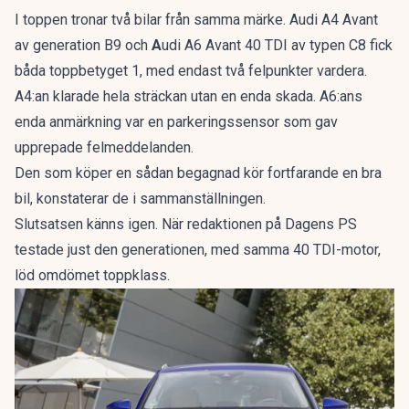
I toppen tronar två bilar från samma märke. Audi A4 Avant
av generation B9 och
A
udi A6 Avant 40 TDI av typen C8 fick
båda toppbetyget 1, med endast två felpunkter vardera.
A4:an klarade hela sträckan utan en enda skada. A6:ans
enda anmärkning var en parkeringssensor som gav
upprepade felmeddelanden.
Den som köper en sådan begagnad kör fortfarande en bra
bil, konstaterar de i sammanställningen.
Slutsatsen känns igen. När redaktionen på Dagens PS
testade just den generationen, med samma 40 TDI-motor,
löd omdömet
toppklass
.