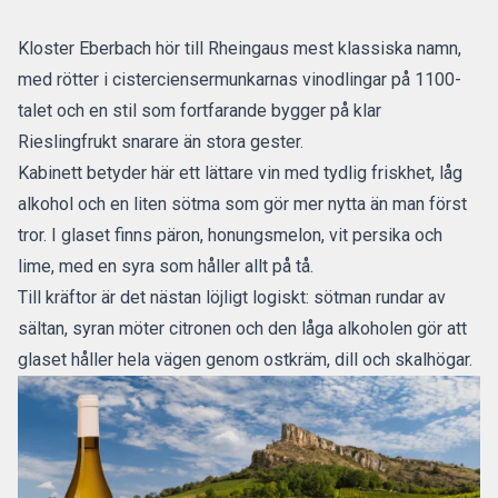
Kloster Eberbach hör till Rheingaus mest klassiska namn,
med rötter i cisterciensermunkarnas vinodlingar på 1100-
talet och en stil som fortfarande bygger på klar
Rieslingfrukt snarare än stora gester.
Kabinett betyder här ett lättare vin med tydlig friskhet, låg
alkohol och en liten sötma som gör mer nytta än man först
tror. I glaset finns päron, honungsmelon, vit persika och
lime, med en syra som håller allt på tå.
Till kräftor är det nästan löjligt logiskt: sötman rundar av
sältan, syran möter citronen och den låga alkoholen gör att
glaset håller hela vägen genom ostkräm, dill och skalhögar.