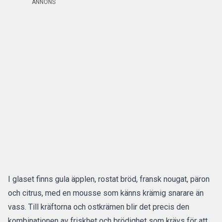
ANNONS
I glaset finns gula äpplen, rostat bröd, fransk nougat, päron
och citrus, med en mousse som känns krämig snarare än
vass. Till kräftorna och ostkrämen blir det precis den
kombinationen av friskhet och brödighet som krävs för att