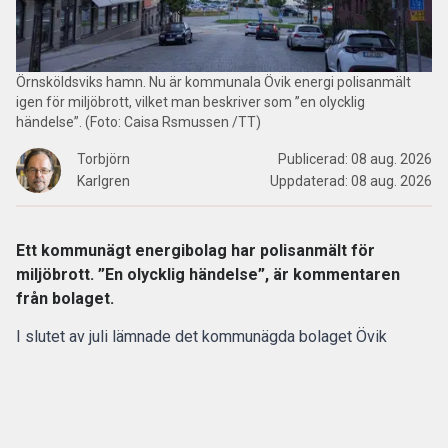
Örnsköldsviks hamn. Nu är kommunala Övik energi polisanmält
igen för miljöbrott, vilket man beskriver som ”en olycklig
händelse”. (Foto: Caisa Rsmussen /TT)
Torbjörn
Publicerad:
08 aug. 2026
Karlgren
Uppdaterad:
08 aug. 2026
Ett kommunägt energibolag har polisanmält för
miljöbrott. ”En olycklig händelse”, är kommentaren
från bolaget.
I slutet av juli lämnade det kommunägda bolaget Övik
energi in en anmälan om en driftstörning gällande sin
anläggning vid Hörneborgsverket till länsstyrelsen i
Västernorrland.