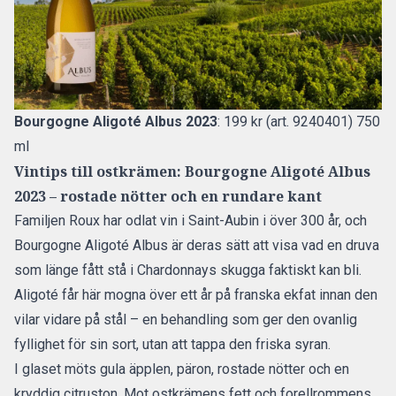
Bourgogne Aligoté Albus 2023
: 199 kr (art. 9240401) 750
ml
Vintips till ostkrämen: Bourgogne Aligoté Albus
2023 – rostade nötter och en rundare kant
Familjen Roux har odlat vin i Saint-Aubin i över 300 år, och
Bourgogne Aligoté Albus är deras sätt att visa vad en druva
som länge fått stå i Chardonnays skugga faktiskt kan bli.
Aligoté får här mogna över ett år på franska ekfat innan den
vilar vidare på stål – en behandling som ger den ovanlig
fyllighet för sin sort, utan att tappa den friska syran.
I glaset möts gula äpplen, päron, rostade nötter och en
kryddig citruston. Mot ostkrämens fett och forellrommens