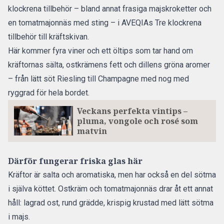
klockrena tillbehör – bland annat frasiga majskroketter och
en tomatmajonnäs med sting – i AVEQIAs
Tre klockrena
tillbehör till kräftskivan
.
Här kommer fyra viner och ett öltips som tar hand om
kräftornas sälta, ostkrämens fett och dillens gröna aromer
– från lätt söt Riesling till Champagne med nog med
ryggrad för hela bordet.
Veckans perfekta vintips –
pluma, vongole och rosé som
matvin
Därför fungerar friska glas här
Kräftor är salta och aromatiska, men har också en del sötma
i själva köttet. Ostkräm och tomatmajonnäs drar åt ett annat
håll: lagrad ost, rund grädde, krispig krustad med lätt sötma
i majs.