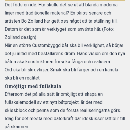
Det föds en idé. Hur skulle det se ut att blanda moderna
linjer med traditionella material? En skiss senare och
artisten Bo Zolland har gett oss något att ta ställning till.
Datorn är det som är verktyget som använts här. (Foto:
Zolland design)
När en större Custombyggd båt ska bli verklighet, så börjar
det ju alltid med beställarens dröm. Hans vision om den nya
båten ska konstruktören försöka fånga och realisera.
Ord ska bli skrovlinjer. Smak ska bli färger och en känsla
ska bli en realitet.
Omöjligt med fullskala
Eftersom det på alla sätt är omöjligt att skapa en
fullskalemodell av ett nytt båtprojekt, är det med
skissblock och penna som de första realiseringarna görs.
Idag för det mesta med datorkraft där idéskisser lätt blir till
på skärmen.