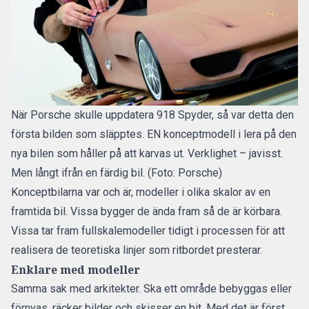
När Porsche skulle uppdatera 918 Spyder, så var detta den
första bilden som släpptes. EN konceptmodell i lera på den
nya bilen som håller på att karvas ut. Verklighet – javisst.
Men långt ifrån en färdig bil. (Foto: Porsche)
Konceptbilarna var och är, modeller i olika skalor av en
framtida bil. Vissa bygger de ända fram så de är körbara.
Vissa tar fram fullskalemodeller tidigt i processen för att
realisera de teoretiska linjer som ritbordet presterar.
Enklare med modeller
Samma sak med arkitekter. Ska ett område bebyggas eller
förnyas, räcker bilder och skisser en bit. Med det är först