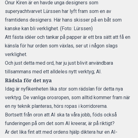
Onur Kiren är en havde unga designers som
superyachtvarvet Lürssen har lyft fram som en av
framtidens designers. Här hans skisser på en båt som
kanske kan bli verklighet. (Foto: Lürssen)
Att fästa idéer och tankar på papper är ett bra sätt att få en
känsla för hur orden som växlas, ser ut i någon slags
verklighet.
Och just detta med ord, har ju just blivit användbara
tillsammans med ett alldeles nytt verktyg; AI.
Rädsla för det nya
Idag är nyfikenheten lika stor som rädslan för detta nya
verktyg. De vanliga orosropen, som alltid kommer fram när
en ny teknik planteras, hörs ropas i korridorerna.
Bortsett från oron att AI ska ta våra jobb, föds också
funderingen på om det som AI kreerar, är på riktigt?
Är det lika fint att med ordens hjälp diktera hur en AI-