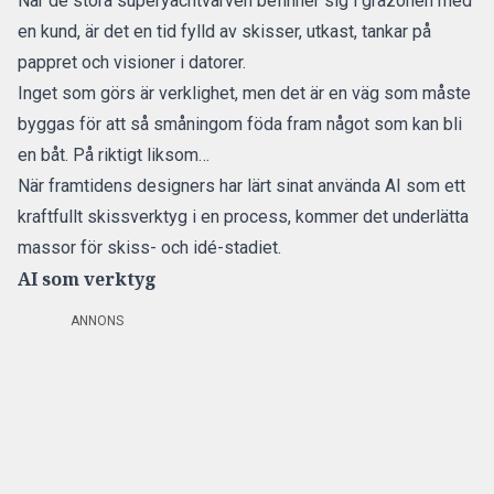
När de stora superyachtvarven befinner sig i gråzonen med
en kund, är det en tid fylld av skisser, utkast, tankar på
pappret och visioner i datorer.
Inget som görs är verklighet, men det är en väg som måste
byggas för att så småningom föda fram något som kan bli
en båt. På riktigt liksom…
När framtidens designers har lärt sinat använda AI som ett
kraftfullt skissverktyg i en process, kommer det underlätta
massor för skiss- och idé-stadiet.
AI som verktyg
ANNONS