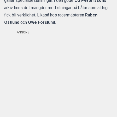
gäller specialbeställningar. I den gode
CG Petterssons
arkiv finns det mängder med ritningar på båtar som aldrig
fick bli verklighet. Likaså hos racermästaren
Ruben
Östlund
och
Owe Forslund
.
ANNONS