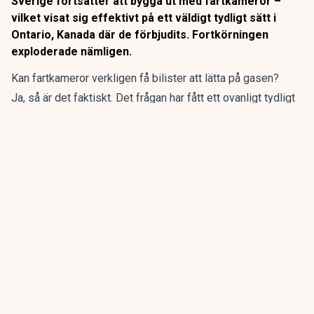
Sverige fortsätter att bygga ut med fartkameror –
vilket visat sig effektivt på ett väldigt tydligt sätt i
Ontario, Kanada där de förbjudits. Fortkörningen
exploderade nämligen.
Kan fartkameror verkligen få bilister att lätta på gasen?
Ja, så är det faktiskt. Det frågan har fått ett ovanligt tydligt
svar i den kanadensiska provinsen Ontario. Sedan
provinsregeringen förbjöd automatiserad
hastighetsövervakning 2025 har fortkörningen ökat markant
på de platser där kamerorna tidigare satt, enligt
en analys
från Bloomberg CityLab.
ANNONS