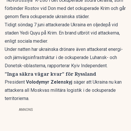
”Novorossiya” R-280 i det ockuperade södra Ukraina, som
förbinder Rostov vid Don med det ockuperade Krim och går
genom flera ockuperade ukrainska städer.
Tidigt söndag 7 juni attackerade Ukraina en oljedepå vid
staden Yedi Quyu på Krim. En brand utbröt vid attackerna,
enligt sociala medier.
Under natten har ukrainska drönare även attackerat energi-
och järnvägsinfrastruktur i de ockuperade Luhansk- och
Donetsk-oblasterna, rapporterar
Kyiv Independent
.
”Inga säkra vägar kvar” för Ryssland
President
Volodymyr Zelenskyj
säger att Ukraina nu kan
attackera all Moskvas militära logistik i de ockuperade
territorierna.
ANNONS