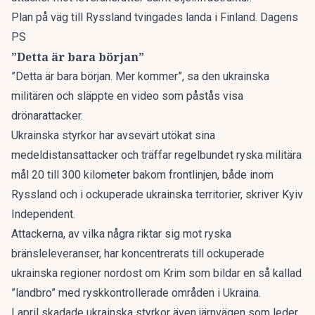
Plan på väg till Ryssland tvingades landa i Finland. Dagens
PS
”Detta är bara början”
”Detta är bara början. Mer kommer”, sa den ukrainska
militären och släppte en video som påstås visa
drönarattacker.
Ukrainska styrkor har avsevärt utökat sina
medeldistansattacker och träffar regelbundet ryska militära
mål 20 till 300 kilometer bakom frontlinjen, både inom
Ryssland och i ockuperade ukrainska territorier, skriver
Kyiv
Independent
.
Attackerna, av vilka några riktar sig mot ryska
bränsleleveranser, har koncentrerats till ockuperade
ukrainska regioner nordost om Krim som bildar en så kallad
”landbro” med ryskkontrollerade områden i Ukraina.
I april skadade ukrainska styrkor även järnvägen som leder