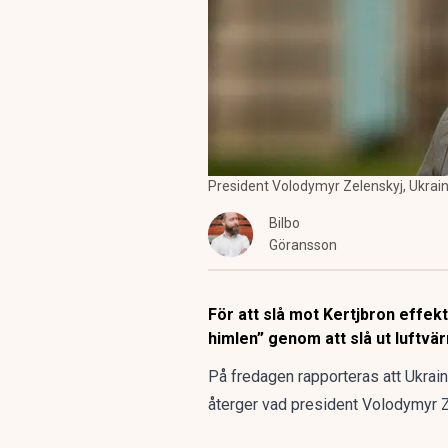
President Volodymyr Zelenskyj, Ukrain
Bilbo
Göransson
För att slå mot Kertjbron effek
himlen” genom att slå ut luftv
På fredagen rapporteras att Ukrai
återger vad president Volodymyr Ze