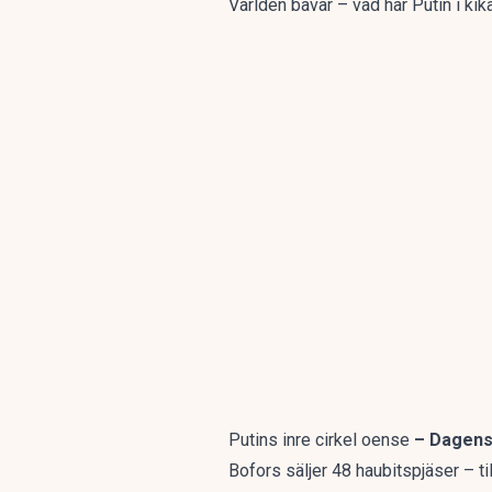
Världen bävar – vad har Putin i kik
Putins inre cirkel oense
– Dagens
Bofors säljer 48 haubitspjäser – ti