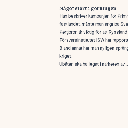
Något stort i görningen
Han beskriver kampanjen för Krimh
fastlandet, måste man angripa Svar
Kertjbron är viktig för att Rysslan
Försvarsinstitutet
ISW
har rapport
Bland annat har man nyligen spräng
kriget.
Ubåten ska ha legat i närheten av J