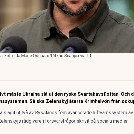
a. Foto: Ida Marie Odgaard/Ritzau Scanpix via TT
tivt måste Ukraina slå ut den ryska Svartahavsflottan. Och
ärnssystemen. Så ska Zelenskyj återta Krimhalvön från ocku
na slagit ut två av Rysslands fem avancerade luftvärnssystem a
lenskyjs rådgivare i försvarsfrågor skrivit på sociala medier: