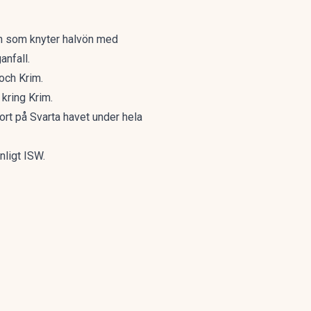
on som knyter halvön med
anfall.
 och Krim.
kring Krim.
ort på Svarta havet under hela
nligt ISW.