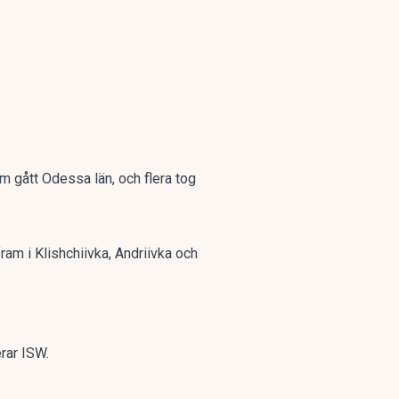
m gått Odessa län, och flera tog
ram i Klishchiivka, Andriivka och
erar ISW.