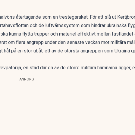
alvöns återtagande som en trestegsraket. För att slå ut Kertjbr
tahavsflottan och de luftvärnssystem som hindrar ukrainska flyg
d ska kunna flytta trupper och materiel effektivt mellan fastlandet
erat om flera angrepp under den senaste veckan mot militära mål 
t hål på en stor ubåt, ett av de största angreppen som Ukraina gj
evpatorija, en stad där en av de större militära hamnarna ligger, e
ANNONS