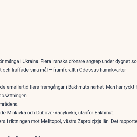
ör många i Ukraina. Flera iranska drönare angrep under dygnet so
t och träffade sina mål – framförallt i Odessas hamnkvarter.
de emellertid flera framgångar i Bakhmuts närhet. Man har ryckt f
bosättningen.
områdena.
både Minkivka och Dubovo-Vasykivka, utanför Bakhmut.
ra i riktningen mot Melitopol, västra Zaproizjzja län. Det rapport