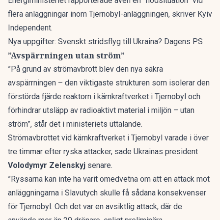
Energiministeriet rapporterade även en ”nödsituation” vid
flera anläggningar inom Tjernobyl-anläggningen, skriver
Kyiv
Independent.
Nya uppgifter: Svenskt stridsflyg till Ukraina? Dagens PS
”Avspärrningen utan ström”
”På grund av strömavbrott blev den nya säkra
avspärrningen – den viktigaste strukturen som isolerar den
förstörda fjärde reaktorn i kärnkraftverket i Tjernobyl och
förhindrar utsläpp av radioaktivt material i miljön – utan
ström”, står det i ministeriets uttalande.
Strömavbrottet vid kärnkraftverket i Tjernobyl varade i över
tre timmar efter ryska attacker, sade Ukrainas president
Volodymyr Zelenskyj
senare.
”Ryssarna kan inte ha varit omedvetna om att en attack mot
anläggningarna i Slavutych skulle få sådana konsekvenser
för Tjernobyl. Och det var en avsiktlig attack, där de