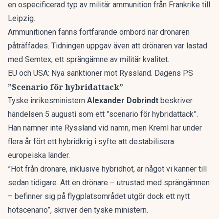
en ospecificerad typ av militär ammunition från Frankrike till
Leipzig.
Ammunitionen fanns fortfarande ombord när drönaren
påträffades. Tidningen uppgav även att drönaren var lastad
med Semtex, ett sprängämne av militär kvalitet.
EU och USA: Nya sanktioner mot Ryssland. Dagens PS
”Scenario för hybridattack”
Tyske inrikesministern
Alexander Dobrindt
beskriver
händelsen 5 augusti som ett ”scenario för hybridattack”.
Han nämner inte Ryssland vid namn, men Kreml har under
flera år fört ett hybridkrig i syfte att destabilisera
europeiska länder.
”Hot från drönare, inklusive hybridhot, är något vi känner till
sedan tidigare. Att en drönare – utrustad med sprängämnen
– befinner sig på flygplatsområdet utgör dock ett nytt
hotscenario”, skriver den tyske ministern.