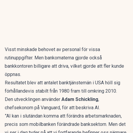
Visst minskade behovet av personal för vissa
rutinuppgifter. Men bankomaterna gjorde också
bankkontoren billigare att driva, vilket gjorde att fler kunde
öppnas.
Resultatet blev att antalet banktjänstemän i USA höll sig
förhållandevis stabilt från 1980 fram till omkring 2010.
Den utvecklingen använder
Adam Schickling
,
chefsekonom på Vanguard, för att
beskriva AI
.
”AI kan i slutändan komma att förändra arbetsmarknaden,
precis som mobilbanken förändrade banksektorn. Men det
vi ser i dag tyder på att vi fortfarande befinner oss närmare