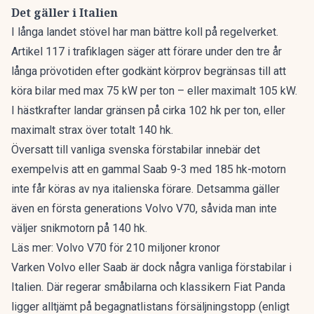
Det gäller i Italien
I långa landet stövel har man bättre koll på regelverket.
Artikel 117 i trafiklagen
säger att förare under den tre år
långa prövotiden efter godkänt körprov begränsas till att
köra bilar med max 75 kW per ton – eller maximalt 105 kW.
I hästkrafter landar gränsen på cirka 102 hk per ton, eller
maximalt strax över totalt 140 hk.
Översatt till vanliga svenska förstabilar innebär det
exempelvis att en gammal Saab 9-3 med 185 hk-motorn
inte får köras av nya italienska förare. Detsamma gäller
även en första generations Volvo V70, såvida man inte
väljer snikmotorn på 140 hk.
Läs mer:
Volvo V70 för 210 miljoner kronor
Varken Volvo eller Saab är dock några vanliga förstabilar i
Italien. Där regerar småbilarna och klassikern Fiat Panda
ligger alltjämt på begagnatlistans försäljningstopp (
enligt