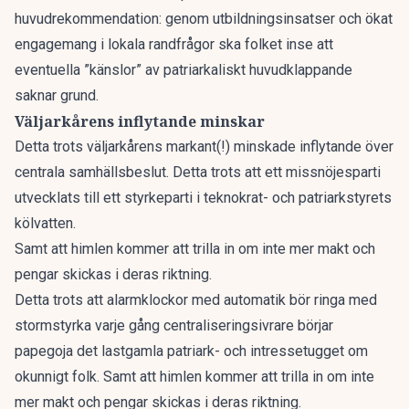
huvudrekommendation: genom utbildningsinsatser och ökat
engagemang i lokala randfrågor ska folket inse att
eventuella ”känslor” av patriarkaliskt huvudklappande
saknar grund.
Väljarkårens inflytande minskar
Detta trots väljarkårens markant(!) minskade inflytande över
centrala samhällsbeslut. Detta trots att ett missnöjesparti
utvecklats till ett styrkeparti i teknokrat- och patriarkstyrets
kölvatten.
Samt att himlen kommer att trilla in om inte mer makt och
pengar skickas i deras riktning.
Detta trots att alarmklockor med automatik bör ringa med
stormstyrka varje gång centraliseringsivrare börjar
papegoja det lastgamla patriark- och intressetugget om
okunnigt folk. Samt att himlen kommer att trilla in om inte
mer makt och pengar skickas i deras riktning.