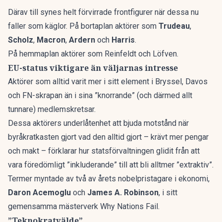
Därav till synes helt förvirrade frontfigurer när dessa nu
faller som käglor. På bortaplan aktörer som
Trudeau
,
Scholz
,
Macron
,
Ardern
och
Harris
.
På hemmaplan aktörer som Reinfeldt och Löfven.
EU-status viktigare än väljarnas intresse
Aktörer som alltid varit mer i sitt element i Bryssel, Davos
och FN-skrapan än i sina ”knorrande” (och därmed allt
tunnare) medlemskretsar.
Dessa aktörers underlåtenhet att bjuda motstånd när
byråkratkasten gjort vad den alltid gjort – krävt mer pengar
och makt – förklarar hur statsförvaltningen glidit från att
vara föredömligt ”inkluderande” till att bli alltmer ”extraktiv”.
Termer myntade av två av årets nobelpristagare i ekonomi,
Daron Acemoglu
och
James A. Robinson
, i sitt
gemensamma mästerverk Why Nations Fail.
”Teknokratvälde”