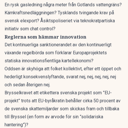
En rysk gasledning några meter från Gotlands vattengräns?
Kärnkraftsnedläggningen? Tysklands tvingande krav på
svensk elexport? Åsiktspoliseriet via teknokratpartiska
initiativ som chat control?
Reglerna som hämmar innovation
Det kontinuerliga sanktionerandet av den kontinuerligt
växande regelbörda som förklarar Europaprojektets
statiska innovationsfientliga kartellekonomi?
Oddsen är skyhöga att folket kollektivt, efter ett öppet och
hederligt konsekvenslyftande, svarat nej, nej, nej, nej, nej
och sedan återigen nej.
Brysselkravet att etikettera svenska projekt som ”EU-
projekt” trots att EU-byråkratin behåller cirka 50 procent av
de svenska skattemiljarder som skickas fram och tillbaka
till Bryssel (en form av arvode för sin ”solidariska
hantering”)?