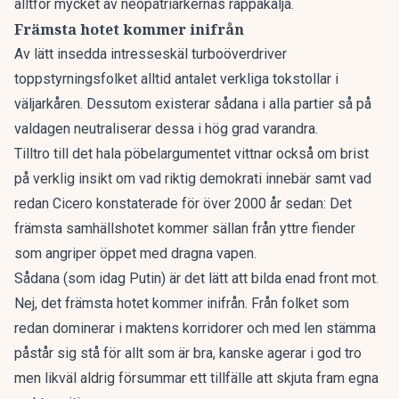
alltför mycket av neopatriarkernas rappakalja.
Främsta hotet kommer inifrån
Av lätt insedda intresseskäl turboöverdriver
toppstyrningsfolket alltid antalet verkliga tokstollar i
väljarkåren. Dessutom existerar sådana i alla partier så på
valdagen neutraliserar dessa i hög grad varandra.
Tilltro till det hala pöbelargumentet vittnar också om brist
på verklig insikt om vad riktig demokrati innebär samt vad
redan Cicero konstaterade för över 2000 år sedan: Det
främsta samhällshotet kommer sällan från yttre fiender
som angriper öppet med dragna vapen.
Sådana (som idag Putin) är det lätt att bilda enad front mot.
Nej, det främsta hotet kommer inifrån. Från folket som
redan dominerar i maktens korridorer och med len stämma
påstår sig stå för allt som är bra, kanske agerar i god tro
men likväl aldrig försummar ett tillfälle att skjuta fram egna