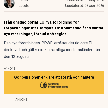
Daniel
Publicerad:
08 aug. 2026
Jacobs
Uppdaterad:
08 aug. 2026
Från onsdag börjar EU nya förordning för
förpackningar att tillämpas. De kommande åren väntar
nya märkningar, förbud och regler.
Den nya förordningen,
PPWR
, ersätter det tidigare EU-
direktivet och gäller direkt i samtliga medlemsländer från
den 12 augusti.
ANNONS
Gör pensionen enklare att förstå och hantera
ANNONS