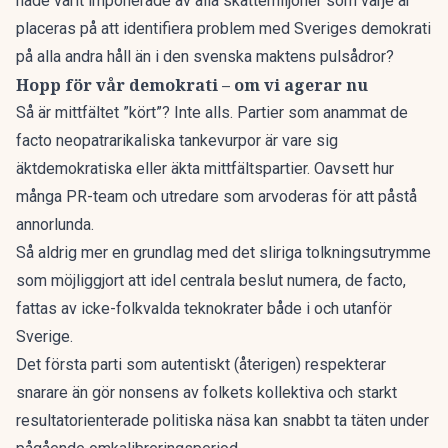
hade varit imponerade av alla skattemiljoner som varje år
placeras på att identifiera problem med Sveriges demokrati
på alla andra håll än i den svenska maktens pulsådror?
Hopp för vår demokrati – om vi agerar nu
Så är mittfältet ”kört”? Inte alls. Partier som anammat de
facto neopatrarikaliska tankevurpor är vare sig
äktdemokratiska eller äkta mittfältspartier. Oavsett hur
många PR-team och utredare som arvoderas för att påstå
annorlunda.
Så aldrig mer en grundlag med det sliriga tolkningsutrymme
som möjliggjort att idel centrala beslut numera, de facto,
fattas av icke-folkvalda teknokrater både i och utanför
Sverige.
Det första parti som autentiskt (återigen) respekterar
snarare än gör nonsens av folkets kollektiva och starkt
resultatorienterade politiska näsa kan snabbt ta täten under