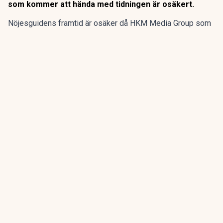
som kommer att hända med tidningen är osäkert.
Nöjesguidens framtid är osäker då HKM Media Group som
äger gratistidningen går i konkurs, enligt SVT
Kulturnyheterna.
Nöjesguiden startade 1982 och har genom åren guidat till
populärkultur, restauranger och evenemang. Men nu går
ägarbolaget HKM Media Group i konkurs. Vad som kommer
att hända med tidningen är osäkert.
ANNONS
Gör pensionen enklare att förstå och hantera
ANNONS