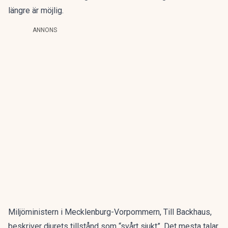
längre är möjlig.
ANNONS
Miljöministern i Mecklenburg-Vorpommern, Till Backhaus,
beskriver djurets tillstånd som “svårt sjukt”. Det mesta talar