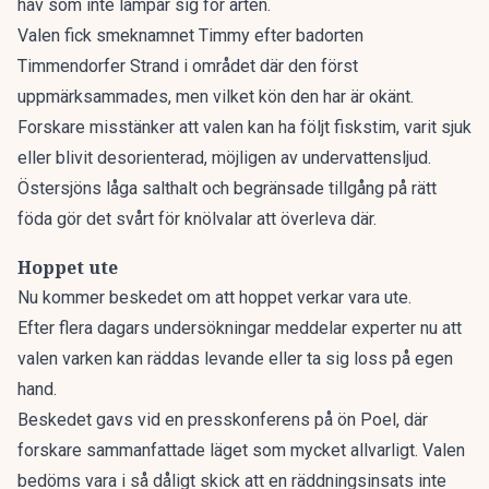
hav som inte lämpar sig för arten.
Valen fick smeknamnet Timmy efter badorten
Timmendorfer Strand i området där den först
uppmärksammades, men vilket kön den har är okänt.
Forskare misstänker att valen kan ha följt fiskstim, varit sjuk
eller blivit desorienterad, möjligen av undervattensljud.
Östersjöns låga salthalt och begränsade tillgång på rätt
föda gör det svårt för knölvalar att överleva där.
Hoppet ute
Nu kommer beskedet om att hoppet verkar vara ute.
Efter flera dagars undersökningar meddelar experter nu att
valen varken kan räddas levande eller ta sig loss på egen
hand.
Beskedet gavs vid en presskonferens på ön Poel, där
forskare sammanfattade läget som mycket allvarligt. Valen
bedöms vara i så dåligt skick att en räddningsinsats inte