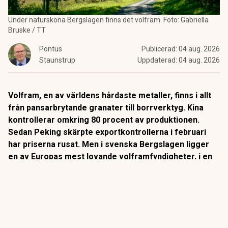
Under natursköna Bergslagen finns det volfram. Foto: Gabriella
Bruske / TT
Pontus
Publicerad:
04 aug. 2026
Staunstrup
Uppdaterad:
04 aug. 2026
Volfram, en av världens hårdaste metaller, finns i allt
från pansarbrytande granater till borrverktyg. Kina
kontrollerar omkring 80 procent av produktionen.
Sedan Peking skärpte exportkontrollerna i februari
har priserna rusat. Men i svenska Bergslagen ligger
en av Europas mest lovande volframfyndigheter, i en
gruva som stängde för över 35 år sedan.
Volfram har högst smältpunkt av alla metalliska
grundämnen och en densitet nära guldets. Egenskaper som
gör det oumbärligt i pansarbrytande ammunition,