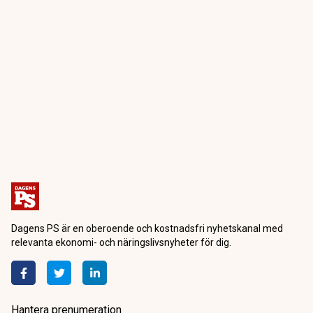
Dagensps.se
Världen
Reseexperten: "Fyra saker jag
aldrig skulle göra"