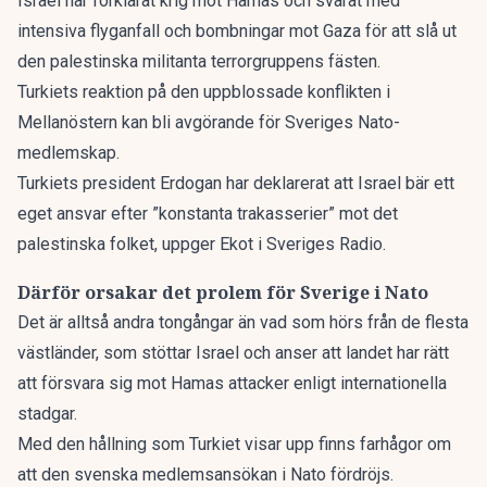
Israel har förklarat krig mot Hamas och svarat med
intensiva flyganfall och bombningar mot Gaza för att slå ut
den palestinska militanta terrorgruppens fästen.
Turkiets reaktion på den uppblossade konflikten i
Mellanöstern kan bli avgörande för Sveriges Nato-
medlemskap.
Turkiets president Erdogan har deklarerat att Israel bär ett
eget ansvar efter ”konstanta trakasserier” mot det
palestinska folket, uppger
Ekot i Sveriges Radio
.
Därför orsakar det prolem för Sverige i Nato
Det är alltså andra tongångar än vad som hörs från de flesta
västländer, som stöttar Israel och anser att landet har rätt
att försvara sig mot Hamas attacker enligt internationella
stadgar.
Med den hållning som Turkiet visar upp finns farhågor om
att den svenska medlemsansökan i Nato fördröjs.