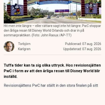
Hit men inte längre – eller rättare sagt inte hit längre. PwC stoppar
den årliga resan till Disney World Orlando och drar in på
sommarpraktiken. (Foto: John Raoux /AP-TT)
Torbjörn
Publicerad:
07 aug. 2026
Karlgren
Uppdaterad:
07 aug. 2026
Tuffa tider kan ta sig olika uttryck. Hos revisionsjätten
PwC i form av att den årliga resan till Disney World blir
inställd.
Revisionsjättens PwC har ställt in den stora finalen på sitt
program för sommarpraktikanterna.
Den flerdagarsresa till Disney World i Orlando som avslutat