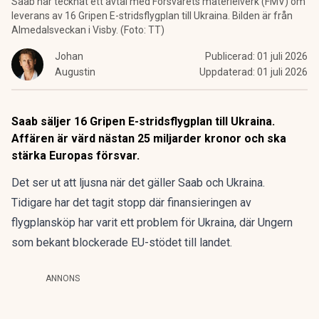
Saab har tecknat ett avtal med Försvarets materielverk (FMV) om
leverans av 16 Gripen E-stridsflygplan till Ukraina. Bilden är från
Almedalsveckan i Visby. (Foto: TT)
Johan
Publicerad:
01 juli 2026
Augustin
Uppdaterad:
01 juli 2026
Saab säljer 16 Gripen E-stridsflygplan till Ukraina.
Affären är värd nästan 25 miljarder kronor och ska
stärka Europas försvar.
Det ser ut att ljusna när det gäller Saab och Ukraina.
Tidigare har det
tagit stopp där finansieringen av
flygplansköp
har varit ett problem för Ukraina, där Ungern
som bekant blockerade EU-stödet till landet.
ANNONS