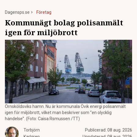
Dagensps.se
Företag
Kommunägt bolag polisanmält
igen för miljöbrott
Örnsköldsviks hamn. Nu är kommunala Övik energi polisanmält
igen för miljöbrott, vilket man beskriver som ”en olycklig
händelse”. (Foto: Caisa Rsmussen /TT)
Torbjörn
Publicerad:
08 aug. 2026
Karlgren
Uppdaterad:
08 aug. 2026