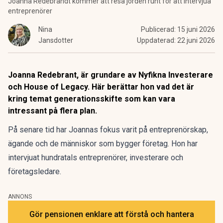
Joanna Redebrandt kommer att resa jorden runt för att intervjua
entreprenörer
Nina
Publicerad:
15 juni 2026
Jansdotter
Uppdaterad:
22 juni 2026
Joanna Redebrant, är grundare av Nyfikna Investerare
och House of Legacy. Här berättar hon vad det är
kring temat generationsskifte som kan vara
intressant på flera plan.
På senare tid har Joannas fokus varit på entreprenörskap,
ägande och de människor som bygger företag. Hon har
intervjuat hundratals entreprenörer, investerare och
företagsledare.
ANNONS
Gör pensionen enklare att förstå och hantera