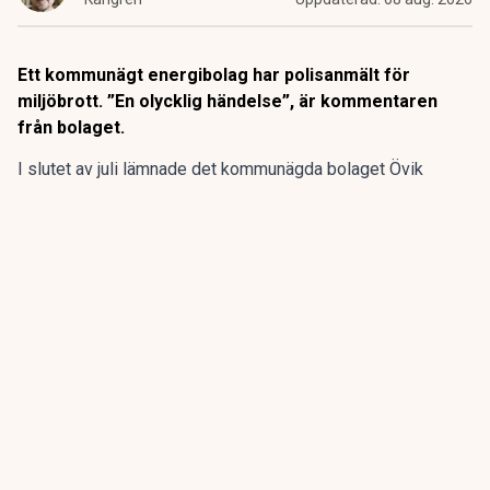
Ett kommunägt energibolag har polisanmält för
miljöbrott. ”En olycklig händelse”, är kommentaren
från bolaget.
I slutet av juli lämnade det kommunägda bolaget Övik
energi in en anmälan om en driftstörning gällande sin
anläggning vid Hörneborgsverket till länsstyrelsen i
Västernorrland.
ANNONS
Gör pensionen enklare att förstå och hantera
ANNONS