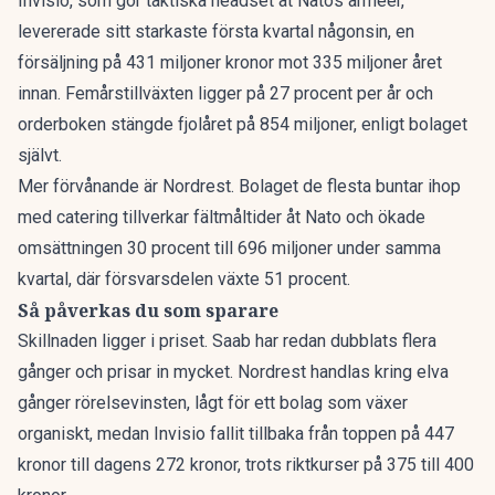
Invisio, som gör taktiska headset åt Natos arméer,
levererade sitt starkaste första kvartal någonsin, en
försäljning på 431 miljoner kronor mot 335 miljoner året
innan. Femårstillväxten ligger på 27 procent per år och
orderboken stängde fjolåret på 854 miljoner, enligt bolaget
självt.
Mer förvånande är Nordrest. Bolaget de flesta buntar ihop
med catering tillverkar fältmåltider åt Nato och ökade
omsättningen 30 procent till 696 miljoner under samma
kvartal, där försvarsdelen växte 51 procent.
Så påverkas du som sparare
Skillnaden ligger i priset. Saab har redan dubblats flera
gånger och prisar in mycket. Nordrest handlas kring elva
gånger rörelsevinsten, lågt för ett bolag som växer
organiskt, medan Invisio fallit tillbaka från toppen på 447
kronor till dagens 272 kronor, trots riktkurser på 375 till 400