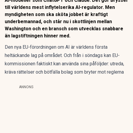
AI-modeller som ChatGPT och Claude. Det gör Bryssel
till världens mest inflytelserika AI-regulator. Men
myndigheten som ska sköta jobbet är kraftigt
underbemannad, och står nu i skottlinjen mellan
Washington och en bransch som utvecklas snabbare
än lagstiftningen hinner med.
Den nya EU-förordningen om AI är världens första
heltäckande lag på området. Och från i söndags kan EU-
kommissionen faktiskt kan använda sina påföljder:
utreda,
kräva rättelser och bötfälla bolag som bryter mot reglerna
ANNONS