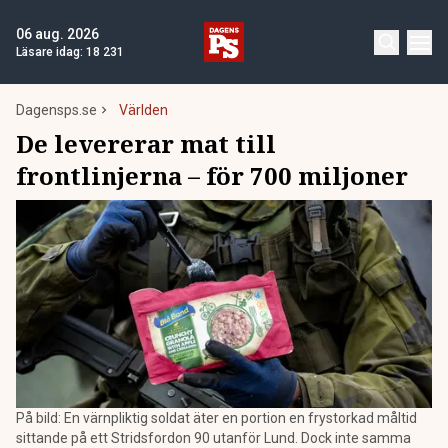
06 aug. 2026
Läsare idag:
18 231
Dagensps.se
Världen
De levererar mat till
frontlinjerna – för 700 miljoner
På bild: En värnpliktig soldat äter en portion en frystorkad måltid
sittande på ett Stridsfordon 90 utanför Lund. Dock inte samma