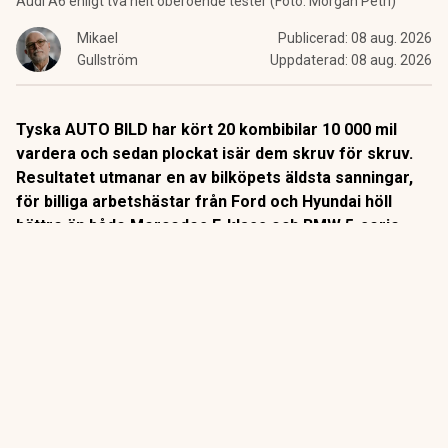
Audi A6 enligt två helt oberoende tester (Foto: Morgan Petri)
Mikael
Publicerad:
08 aug. 2026
Gullström
Uppdaterad:
08 aug. 2026
Tyska AUTO BILD har kört 20 kombibilar 10 000 mil
vardera och sedan plockat isär dem skruv för skruv.
Resultatet utmanar en av bilköpets äldsta sanningar,
för billiga arbetshästar från Ford och Hyundai höll
bättre än både Mercedes E-klass och BMW 5-serie.
Det är ett av bilvärldens mest kompromisslösa tester.
Sedan 2014 kör tyska AUTO BILD sina långtestbilar exakt
10 000 mil i vanlig trafik. Varje fel och varje driftstopp
protokollförs.
ANNONS