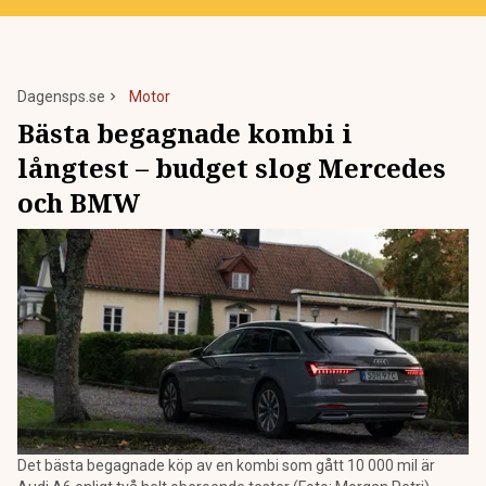
Dagensps.se
Motor
Bästa begagnade kombi i
långtest – budget slog Mercedes
och BMW
Det bästa begagnade köp av en kombi som gått 10 000 mil är