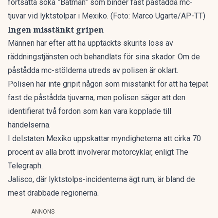
fortsätta söka ”Batman” som binder fast påstådda mc-
tjuvar vid lyktstolpar i Mexiko. (Foto: Marco Ugarte/AP-TT)
Ingen misstänkt gripen
Männen har efter att ha upptäckts skurits loss av
räddningstjänsten och behandlats för sina skador. Om de
påstådda mc-stölderna utreds av polisen är oklart.
Polisen har inte gripit någon som misstänkt för att ha tejpat
fast de påstådda tjuvarna, men polisen säger att den
identifierat två fordon som kan vara kopplade till
händelserna.
I delstaten Mexiko uppskattar myndigheterna att cirka 70
procent av alla brott involverar motorcyklar, enligt The
Telegraph.
Jalisco, där lyktstolps-incidenterna ägt rum, är bland de
mest drabbade regionerna.
ANNONS