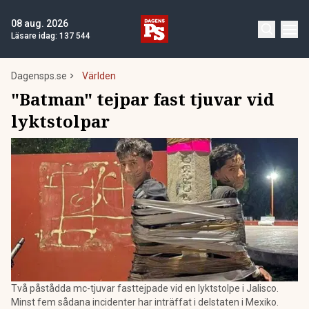
08 aug. 2026
Läsare idag:
137 544
Dagensps.se
Världen
"Batman" tejpar fast tjuvar vid
lyktstolpar
Två påstådda mc-tjuvar fasttejpade vid en lyktstolpe i Jalisco.
Minst fem sådana incidenter har inträffat i delstaten i Mexiko.