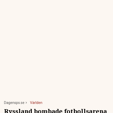
Dagensps.se
Världen
Ryssland bombade fotbollsarena