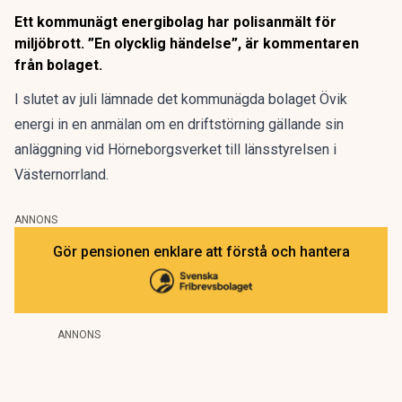
Ett kommunägt energibolag har polisanmält för
miljöbrott. ”En olycklig händelse”, är kommentaren
från bolaget.
I slutet av juli lämnade det kommunägda bolaget Övik
energi in en anmälan om en driftstörning gällande sin
anläggning vid Hörneborgsverket till länsstyrelsen i
Västernorrland.
ANNONS
Gör pensionen enklare att förstå och hantera
ANNONS