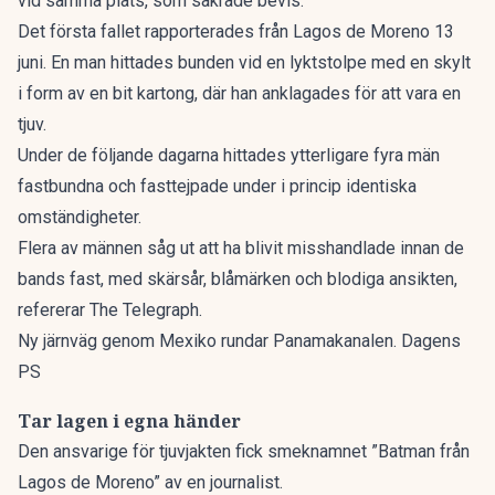
vid samma plats, som säkrade bevis.
Det första fallet rapporterades från Lagos de Moreno 13
juni. En man hittades bunden vid en lyktstolpe med en skylt
i form av en bit kartong, där han anklagades för att vara en
tjuv.
Under de följande dagarna hittades ytterligare fyra män
fastbundna och fasttejpade under i princip identiska
omständigheter.
Flera av männen såg ut att ha blivit misshandlade innan de
bands fast, med skärsår, blåmärken och blodiga ansikten,
refererar
The Telegraph.
Ny järnväg genom Mexiko rundar Panamakanalen. Dagens
PS
Tar lagen i egna händer
Den ansvarige för tjuvjakten fick smeknamnet ”Batman från
Lagos de Moreno” av en journalist.