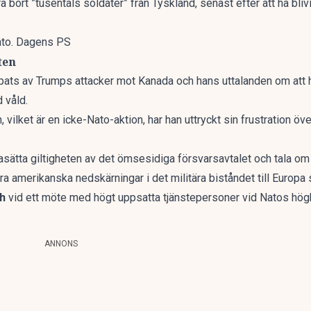
 bort ”tusentals soldater” från Tyskland, senast efter att ha blivi
Nato. Dagens PS
ten
upats av Trumps attacker mot Kanada och hans uttalanden om att ha
 våld.
n, vilket är en icke-Nato-aktion, har han uttryckt sin frustration öve
gasätta giltigheten av det ömsesidiga försvarsavtalet och tala om 
ora amerikanska nedskärningar i det militära biståndet till Europa
h
vid ett möte med högt uppsatta tjänstepersoner vid Natos högk
ANNONS