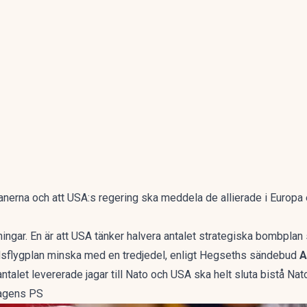
anerna och att USA:s regering ska meddela de allierade i Europa e
ngar. En är att USA tänker halvera antalet strategiska bombplan s
ridsflygplan minska med en tredjedel, enligt Hegseths sändebud
A
talet levererade jagar till Nato och USA ska helt sluta bistå Nat
Dagens PS