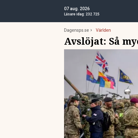
07 aug. 2026
Läsare idag:
232 725
Dagensps.se
Världen
Avslöjat: Så my