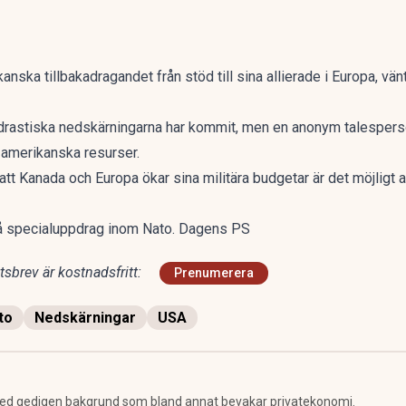
ikanska tillbakadragandet från stöd till sina allierade i Europa,
de drastiska nedskärningarna har kommit, men en anonym talesper
v amerikanska resurser.
tt Kanada och Europa ökar sina militära budgetar är det möjligt at
å specialuppdrag inom Nato. Dagens PS
sbrev är kostnadsfritt:
Prenumerera
to
Nedskärningar
USA
ed gedigen bakgrund som bland annat bevakar privatekonomi.