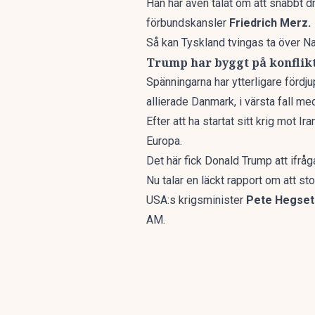
Han har även talat om att snabbt dra
förbundskansler
Friedrich Merz.
Så kan Tyskland tvingas ta över 
Trump har byggt på konflik
Spänningarna har ytterligare fördj
allierade Danmark, i värsta fall med
Efter att ha startat sitt krig mot Ira
Europa.
Det här fick Donald Trump att ifrå
Nu talar en läckt rapport om att st
USA:s krigsminister
Pete Hegset
AM
.