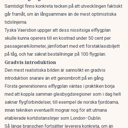
Samtidigt finns konkreta tecken på att utvecklingen faktiskt
går framåt, om än långsammare än de mest optimistiska
tidslinjerna.
Tyska Vaeridion uppger att dess niositsiga elflygplan
skulle kunna operera till en kostnad under 50 cent per
passagerarkilometer, jämförbart med ett förstaklassbiljett
på tåg, och har säkrat beställningar på 100 flygplan.
Gradvis introduktion
Den mest realistiska bilden är sannolikt en gradvis
introduktion snarare än ett genombrott på en gång.
Första generationens elflygplan väntas i praktiken börja
med att
koppla samman glesbygdsregioner som i dag helt
saknar flygförbindelser
, till exempel de norska fjordöarna,
innan tekniken eventuellt mognar nog för att utmana
etablerade kortdistanslinjer som London–Dublin.
Så länge branschen fortsätter leverera konkreta, om än