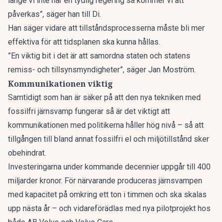
länge vi inte har en tydlig regering så kommer vi att
påverkas”,
säger han till Di.
Han säger vidare att tillståndsprocesserna måste bli mer
effektiva för att tidsplanen ska kunna hållas.
”En viktig bit i det är att samordna staten och statens
remiss- och tillsynsmyndigheter”, säger Jan Moström.
Kommunikationen viktig
Samtidigt som han är säker på att den nya tekniken med
fossilfri järnsvamp fungerar så är det viktigt att
kommunikationen med politikerna håller hög nivå – så att
tillgången till bland annat fossilfri el och miljötillstånd sker
obehindrat.
Investeringarna under kommande decennier uppgår till 400
miljarder kronor. För närvarande produceras järnsvampen
med kapacitet på omkring ett ton i timmen och ska skalas
upp nästa år – och vidareförädlas med nya pilotprojekt hos