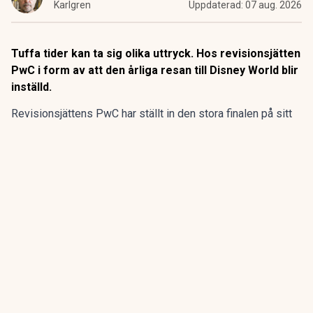
Karlgren
Uppdaterad:
07 aug. 2026
Tuffa tider kan ta sig olika uttryck. Hos revisionsjätten
PwC i form av att den årliga resan till Disney World blir
inställd.
Revisionsjättens PwC har ställt in den stora finalen på sitt
program för sommarpraktikanterna.
Den flerdagarsresa till Disney World i Orlando som avslutat
15 av de 20 senaste årens sommarpraktik är inställd.
ANNONS
Gör pensionen enklare att förstå och hantera
ANNONS