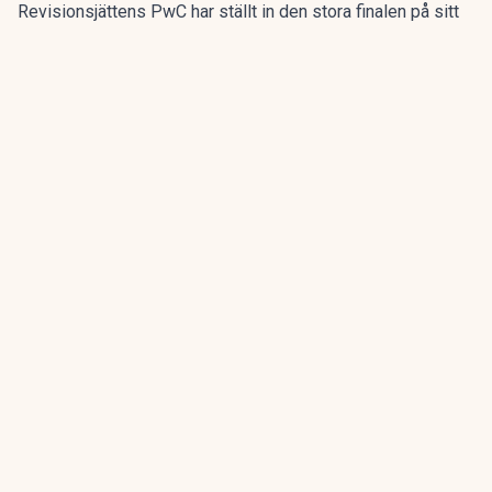
Revisionsjättens PwC har ställt in den stora finalen på sitt
program för sommarpraktikanterna.
Den flerdagarsresa till Disney World i Orlando som avslutat
15 av de 20 senaste årens sommarpraktik är inställd.
ANNONS
Gör pensionen enklare att förstå och hantera
ANNONS