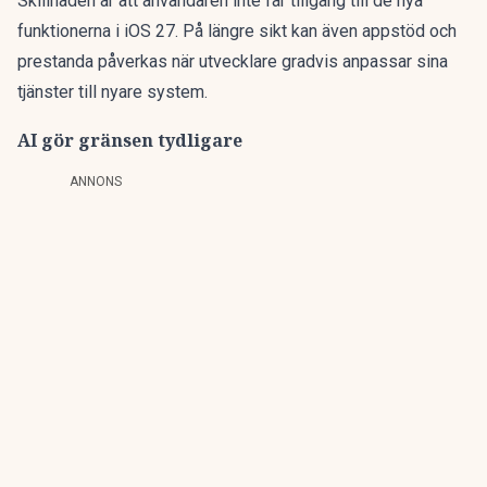
Skillnaden är att användaren inte får tillgång till de nya
funktionerna i iOS 27. På längre sikt kan även appstöd och
prestanda påverkas när utvecklare gradvis anpassar sina
tjänster till nyare system.
AI gör gränsen tydligare
ANNONS