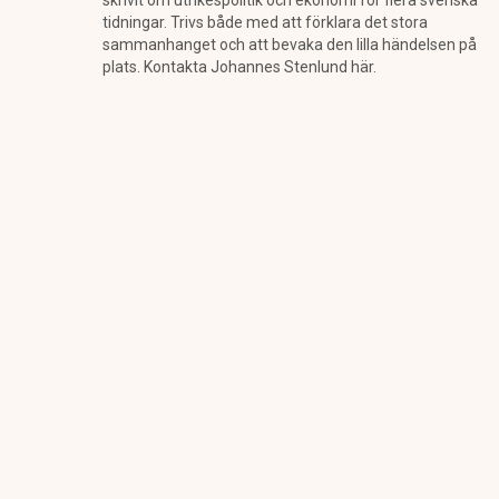
skrivit om utrikespolitik och ekonomi för flera svenska
tidningar. Trivs både med att förklara det stora
sammanhanget och att bevaka den lilla händelsen på
plats. Kontakta Johannes Stenlund här.