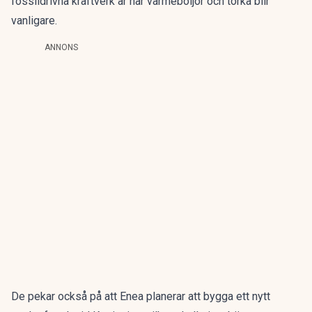
fossildrivna kraftverk är när värmeböljor och torka blir
vanligare.
ANNONS
De pekar också på att Enea planerar att bygga ett nytt