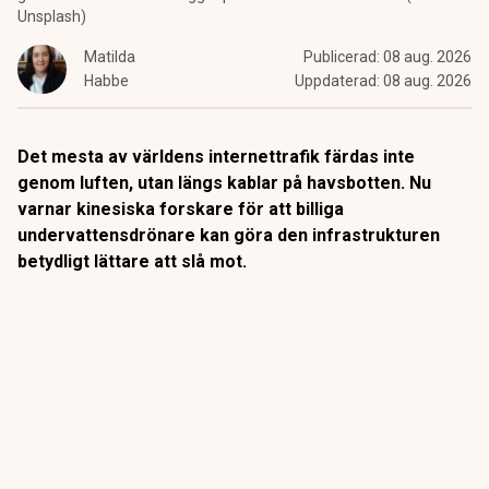
Unsplash)
Matilda
Publicerad:
08 aug. 2026
Habbe
Uppdaterad:
08 aug. 2026
Det mesta av världens internettrafik färdas inte
genom luften, utan längs kablar på havsbotten. Nu
varnar kinesiska forskare för att billiga
undervattensdrönare kan göra den infrastrukturen
betydligt lättare att slå mot.
Internet kan
förvisso upplevas som trådlöst. Men mellan
kontinenterna är verkligheten en annan.
Omkring 99 procent av den interkontinentala datatrafiken
går genom
fiberkablar som ligger på havsbotten
. Genom
samma nätverk passerar dessutom internationella
finansiella överföringar värda omkring 10 biljoner dollar
varje dag.