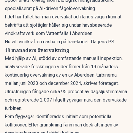
Spoor är ett företag inom biologisk mångfaldsteknik,
specialiserat på AI-driven fågelövervakning.
I det här fallet har man övervakat och längs vägen kunnat
bekräfta att sjöfåglar håller sig undan havsbaserade
vindkraftsverk som Vattenfalls i Aberdeen.
Nu vill vindkraften casha in på Iran-kriget. Dagens PS
19 månaders övervakning
Med hjälp av AI, stödd av omfattande manuell inspektion,
analyserade forskningen videofilmer från 19 månaders
kontinuerlig övervakning av en av Aberdeen-turbinerna,
mellan juni 2023 och december 2024, skriver
företaget
.
Utrustningen fångade cirka 95 procent av dagsljustimmarna
och registrerade 2 007 fågelflygvägar nära den övervakade
turbinen.
Fem flygvägar identifierades initialt som potentiella
kollisioner. Efter granskning fann man dock att ingen av