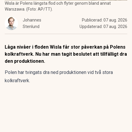
Wisla är Polens längsta flod och flyter genom bland annat
Warszawa. (Foto: AP/TT).
Johannes
Publicerad:
07 aug. 2026
Stenlund
Uppdaterad:
07 aug. 2026
Låga nivåer i floden Wisla får stor påverkan på Polens
kolkraftverk. Nu har man tagit beslutet att tillfälligt dra
den produktionen.
Polen har tvingats dra ned produktionen vid två stora
kolkraftverk.
Det beslutet har man tagit efter att den extrema torkan i
Europa lett till rekordlåga vattennivåer i floden Wisła.
ANNONS