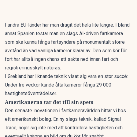
I andra EU-länder har man dragit det hela lite längre. I bland
annat Spanien testar man en slags
AI-driven fartkamera
som ska kunna fånga fartsyndare på monumentalt större
avstånd än vad vanliga kameror klarar av. Den som kör för
fort har alltså ingen chans att sakta ned innan fart och
registreringsskylt noteras.
I Grekland har liknande teknik visat sig vara en stor succé:
Under tre veckor kunde åtta kameror fånga 29 000
hastighetsöverträdelser.
Amerikanerna tar det till sin spets
Den senaste inovationen i fartkameravärlden hittar vi hos
ett amerikanskt bolag. En ny slags teknik, kallad
Signal
Trace
, nöjer sig inte med att kontrollera hastigheten och
eventuellt knäppa en bild om du kör för snabbt.