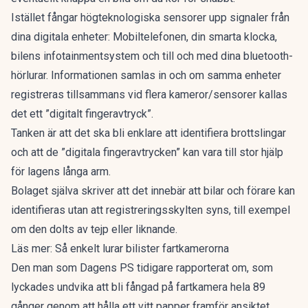
Istället fångar högteknologiska sensorer upp signaler från
dina digitala enheter: Mobiltelefonen, din smarta klocka,
bilens infotainmentsystem och till och med dina bluetooth-
hörlurar. Informationen samlas in och om samma enheter
registreras tillsammans vid flera kameror/sensorer kallas
det ett ”digitalt fingeravtryck”.
Tanken är att det ska bli enklare att identifiera brottslingar
och att de ”digitala fingeravtrycken” kan vara till stor hjälp
för lagens långa arm.
Bolaget själva skriver att det innebär att bilar och förare kan
identifieras utan att registreringsskylten syns, till exempel
om den dolts av tejp eller liknande.
Läs mer:
Så enkelt lurar bilister fartkamerorna
Den man som Dagens PS tidigare rapporterat om,
som
lyckades undvika att bli fångad på fartkamera hela 89
gånger genom att hålla ett vitt papper framför ansiktet
,