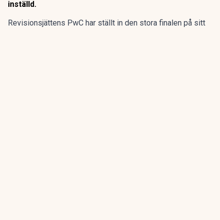
inställd.
Revisionsjättens PwC har ställt in den stora finalen på sitt
program för sommarpraktikanterna.
Den flerdagarsresa till Disney World i Orlando som avslutat
15 av de 20 senaste årens sommarpraktik är inställd.
ANNONS
Gör pensionen enklare att förstå och hantera
ANNONS