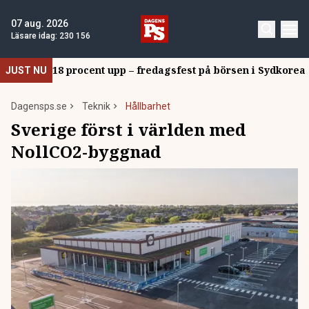
07 aug. 2026
Läsare idag:
230 156
18 procent upp – fredagsfest på börsen i Sydkorea
JUST NU
Dagensps.se
Teknik
Hållbarhet
Sverige först i världen med
NollCO2-byggnad