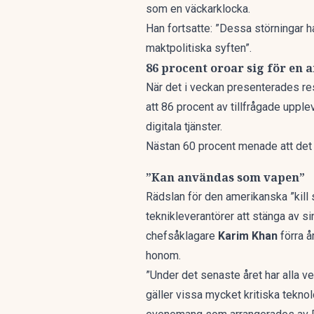
som en väckarklocka.
Han fortsatte: ”Dessa störningar h
maktpolitiska syften”.
86 procent oroar sig för en 
När det i veckan
presenterades res
att 86 procent av tillfrågade uppl
digitala tjänster.
Nästan 60 procent menade att det in
”Kan användas som vapen”
Rädslan för den amerikanska ”kill 
teknikleverantörer att stänga av si
chefsåklagare
Karim Khan
förra å
honom.
”Under det senaste året har alla ver
gäller vissa mycket kritiska tekno