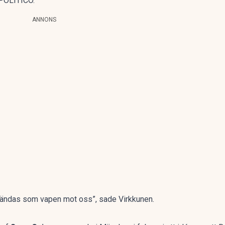
 POLITICO
.
ANNONS
vändas som vapen mot oss”, sade Virkkunen.