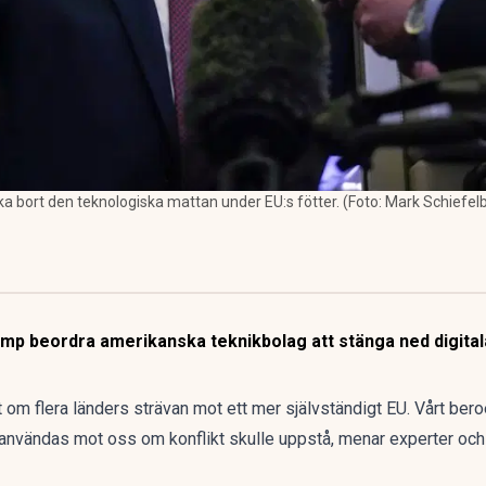
ka bort den teknologiska mattan under EU:s fötter. (Foto: Mark Schiefe
p beordra amerikanska teknikbolag att stänga ned digitala 
at om
flera länders strävan mot ett mer självständigt EU
. Vårt ber
 användas mot oss om konflikt skulle uppstå, menar experter och p