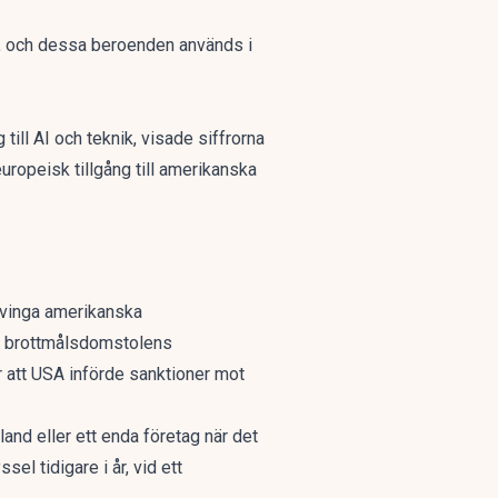
SA, och dessa beroenden används i
 till AI och teknik, visade siffrorna
uropeisk tillgång till amerikanska
 tvinga amerikanska
lla brottmålsdomstolens
er att USA införde sanktioner mot
 land eller ett enda företag när det
yssel tidigare i år,
vid ett