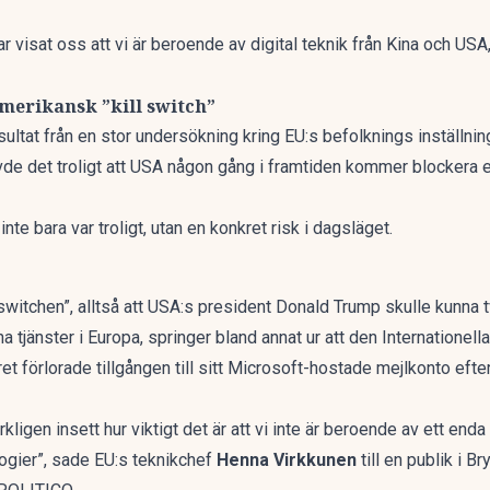
ar visat oss att vi är beroende av digital teknik från Kina och U
amerikansk ”kill switch”
ultat från en stor undersökning
kring EU:s befolknings inställning
evde det troligt att USA någon gång i framtiden kommer blockera e
te bara var troligt, utan en konkret risk i dagsläget.
switchen”, alltså att USA:s president Donald Trump skulle kunna
na tjänster i Europa, springer bland annat ur att den Internatione
ret förlorade tillgången till sitt Microsoft-hostade mejlkonto eft
kligen insett hur viktigt det är att vi inte är beroende av ett enda
logier”, sade EU:s teknikchef
Henna Virkkunen
till en publik i Br