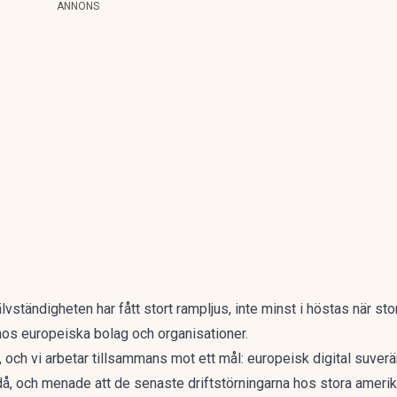
ANNONS
lvständigheten har fått stort rampljus, inte minst i höstas när
sto
hos europeiska bolag och organisationer.
, och vi arbetar tillsammans mot ett mål: europeisk digital suver
å, och menade att de senaste driftstörningarna hos stora ameri