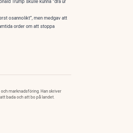
onald Trump skulle kunna ”dra ur
tterst osannolikt”, men medgav att
ramtida order om att stoppa
n och marknadsföring. Han skriver
tt bada och att bo på landet.