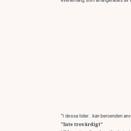
evenemang som arrangerades av
”I dessa tider… kan beroenden an
”Inte trovärdigt”