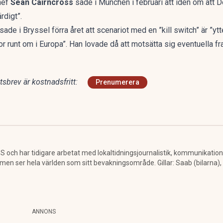
hef
Sean Cairncross
sade i München i februari att idén om att D
ärdigt”.
sade i Bryssel förra året
att scenariot med en ”kill switch” är ”y
or runt om i Europa”. Han lovade då att motsätta sig eventuella f
sbrev är kostnadsfritt:
Prenumerera
 och har tidigare arbetat med lokaltidningsjournalistik, kommunikatio
 ser hela världen som sitt bevakningsområde. Gillar: Saab (bilarna), a
ANNONS