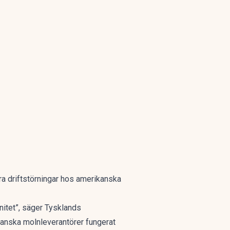
ra driftstörningar hos amerikanska
änitet”, säger Tysklands
kanska molnleverantörer fungerat