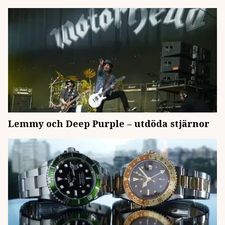
Lemmy och Deep Purple – utdöda stjärnor