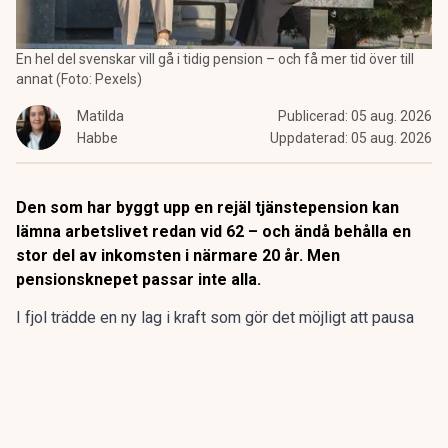
En hel del svenskar vill gå i tidig pension – och få mer tid över till
annat (Foto: Pexels)
Matilda
Publicerad:
05 aug. 2026
Habbe
Uppdaterad:
05 aug. 2026
Den som har byggt upp en rejäl tjänstepension kan
lämna arbetslivet redan vid 62 – och ändå behålla en
stor del av inkomsten i närmare 20 år. Men
pensionsknepet passar inte alla.
I fjol trädde en ny lag i kraft
som gör det möjligt att pausa
utbetalningen av tjänstepensionen.
En orsak till ovanstående var att man ville uppmuntra äldre
att jobba vidare efter pensioneringen.