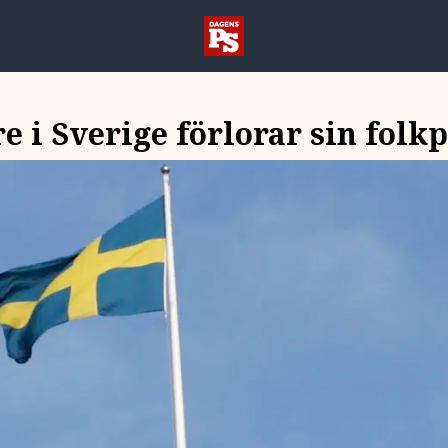
re i Sverige förlorar sin folk