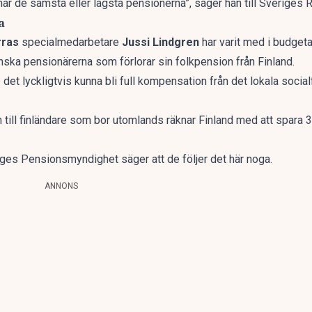
r de sämsta eller lägsta pensionerna”, säger han till Sveriges R
a
rras
specialmedarbetare
Jussi Lindgren
har varit med i budgeta
ka pensionärerna som förlorar sin folkpension från Finland.
e det lyckligtvis kunna bli full kompensation från det lokala soci
 till finländare som bor utomlands räknar Finland med att spara 3
ges Pensionsmyndighet säger att de följer det här noga.
ANNONS