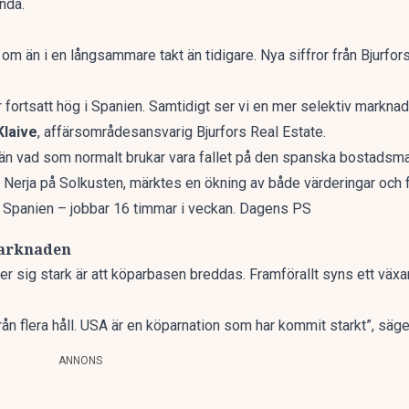
ända.
,
om än i en långsammare takt än tidigare
. Nya siffror från
Bjurfor
r fortsatt hög i Spanien. Samtidigt ser vi en mer selektiv marknad,
Klaive
, affärsområdesansvarig Bjurfors Real Estate.
än vad som normalt brukar vara fallet på den spanska bostadsmar
 Nerja på Solkusten, märktes en ökning av både värderingar och f
ll Spanien – jobbar 16 timmar i veckan. Dagens PS
marknaden
håller sig stark är att köparbasen breddas. Framförallt syns ett vä
från flera håll. USA är en köparnation som har kommit starkt”, säge
ANNONS