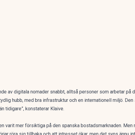
nde av digitala nomader snabbt, alltså personer som arbetar på d
n tydlig hubb, med bra infrastruktur och en internationell miljö.
n tidigare”, konstaterar Klaive.
en varit mer försiktiga på den spanska bostadsmarknaden. Men n
jar röra sig tillbaka och att intresset ökar, men det syns ännu inte 