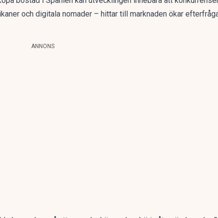
köpa bostad i Spanien kan utvecklingen innebära att konkurrense
aner och digitala nomader – hittar till marknaden ökar efterfrågan,
ANNONS