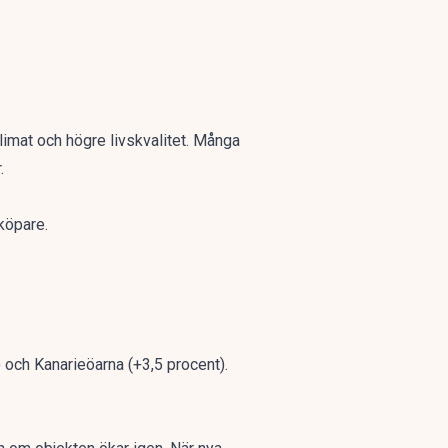
klimat och högre livskvalitet. Många
r
.
köpare.
) och Kanarieöarna (+3,5 procent).