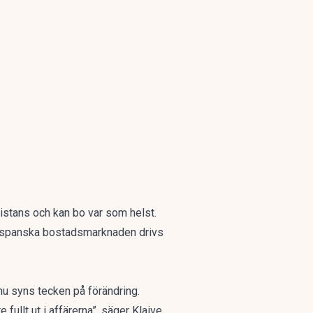
istans och kan bo var som helst.
 Den spanska bostadsmarknaden drivs
u syns tecken på förändring.
fullt ut i affärerna”, säger Klaive.