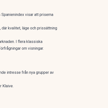
s Spanienindex
visar att priserna
 där kvalitet, läge och prissättning
knaden. I flera klassiska
örfrågningar om visningar.
xande intresse från nya grupper av
r Klaive.