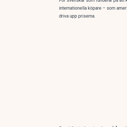
För svenskar som funderar på att 
internationella köpare – som amerik
driva upp priserna.