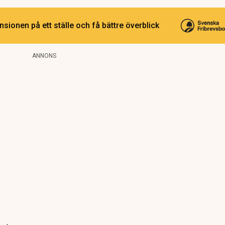
sionen på ett ställe och få bättre överblick
ANNONS