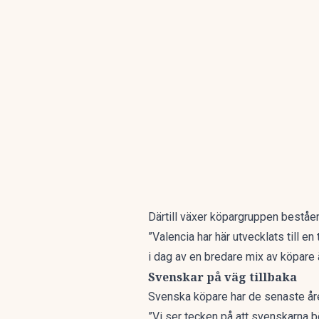
Därtill växer köpargruppen beståe
”Valencia har här utvecklats till e
i dag av en bredare mix av köpare ä
Svenskar på väg tillbaka
Svenska köpare har de senaste år
”Vi ser tecken på att svenskarna bör