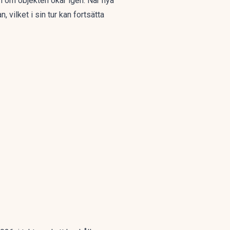
n om objekten ökar igen. När nya
 vilket i sin tur kan fortsätta