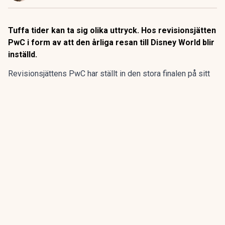
Tuffa tider kan ta sig olika uttryck. Hos revisionsjätten
PwC i form av att den årliga resan till Disney World blir
inställd.
Revisionsjättens PwC har ställt in den stora finalen på sitt
program för sommarpraktikanterna.
Den flerdagarsresa till Disney World i Orlando som avslutat
15 av de 20 senaste årens sommarpraktik är inställd.
ANNONS
Gör pensionen enklare att förstå och hantera
ANNONS