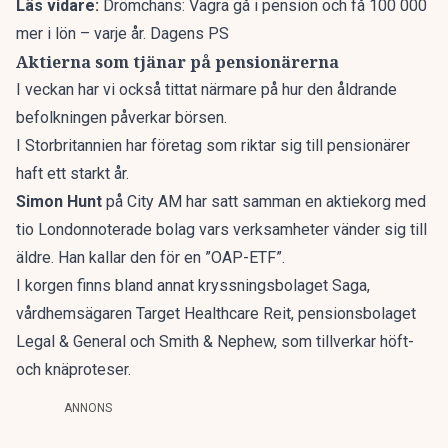
Läs vidare:
Drömchans: Vägra gå i pension och få 100 000
mer i lön – varje år. Dagens PS
Aktierna som tjänar på pensionärerna
I veckan har vi också tittat närmare på hur den åldrande
befolkningen påverkar börsen.
I Storbritannien har företag som riktar sig till pensionärer
haft ett starkt år.
Simon Hunt
på City AM har satt samman en aktiekorg med
tio Londonnoterade bolag vars verksamheter vänder sig till
äldre. Han kallar den för en ”OAP-ETF”.
I korgen finns bland annat kryssningsbolaget Saga,
vårdhemsägaren Target Healthcare Reit, pensionsbolaget
Legal & General och Smith & Nephew, som tillverkar höft-
och knäproteser.
ANNONS