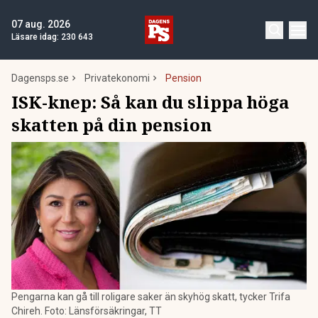
07 aug. 2026
Läsare idag:
230 643
Dagensps.se
Privatekonomi
Pension
ISK-knep: Så kan du slippa höga
skatten på din pension
Pengarna kan gå till roligare saker än skyhög skatt, tycker Trifa
Chireh. Foto: Länsförsäkringar, TT