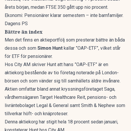
årets början, medan FTSE 350 gått upp nio procent.
Ekonomi: Pensionärer klarar semestern – inte barnfamiljer.
Dagens PS
Bättre än index
Men det finns en aktieportfölj som presterar bättre än båda
dessa och som
Simon Hunt
kallar ”OAP-ETF”, vilket står
för ETF för pensionärer.
Hos City AM skriver Hunt att hans ”OAP-ETF” är en
aktiekorg bestående av tio företag noterade på London-
börsen och som vänder sig till samhällets äldre invånare.
Aktien omfattar bland annat kryssningsföretaget Saga,
vårdhemsägaren Target Healthcare Reit, pensions- och
livräntebolaget Legal & General samt Smith & Nephew som
tillverkar höft- och knäproteser.
Denna aktiekorg har stigit hela 18 procent sedan januari,
konstaterar Hunt hos
City AM.