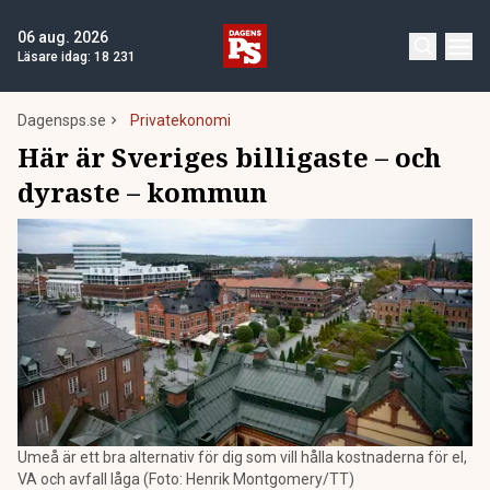
06 aug. 2026
Läsare idag:
18 231
Dagensps.se
Privatekonomi
Här är Sveriges billigaste – och
dyraste – kommun
Umeå är ett bra alternativ för dig som vill hålla kostnaderna för el,
VA och avfall låga (Foto: Henrik Montgomery/TT)