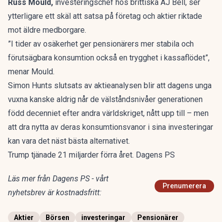
Russ Mould,
investeringschef hos brittiska AJ Bell, ser
ytterligare ett skäl att satsa på företag och aktier riktade
mot äldre medborgare.
”I tider av osäkerhet ger pensionärers mer stabila och
förutsägbara konsumtion också en trygghet i kassaflödet”,
menar Mould.
Simon Hunts slutsats av aktieanalysen blir att dagens unga
vuxna kanske aldrig når de välståndsnivåer generationen
född decenniet efter andra världskriget, nått upp till – men
att dra nytta av deras konsumtionsvanor i sina investeringar
kan vara det näst bästa alternativet.
Trump tjänade 21 miljarder förra året. Dagens PS
Läs mer från Dagens PS - vårt
Prenumerera
nyhetsbrev är kostnadsfritt:
Aktier
Börsen
investeringar
Pensionärer