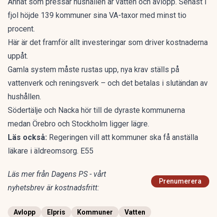
Annat som pressar hushållen är vatten och avlopp.
Senast i
fjol höjde
139 kommuner sina VA-taxor med minst tio
procent.
Här är det framför allt investeringar som driver kostnaderna
uppåt.
Gamla system måste rustas upp, nya krav ställs på
vattenverk och reningsverk – och det betalas i slutändan av
hushållen.
Södertälje och Nacka hör till de dyraste kommunerna
medan Örebro och Stockholm ligger lägre.
Läs också:
Regeringen vill att kommuner ska få anställa
läkare i äldreomsorg. E55
Läs mer från Dagens PS - vårt
Prenumerera
nyhetsbrev är kostnadsfritt:
Avlopp
Elpris
Kommuner
Vatten