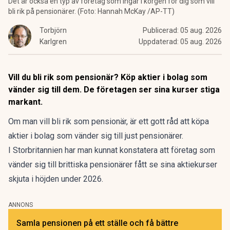
Det är också en typ av företag som ingår i korgen för dig som vill
bli rik på pensionärer. (Foto: Hannah McKay /AP-TT)
Torbjörn
Publicerad:
05 aug. 2026
Karlgren
Uppdaterad:
05 aug. 2026
Vill du bli rik som pensionär? Köp aktier i bolag som
vänder sig till dem. De företagen ser sina kurser stiga
markant.
Om man vill bli rik som pensionär, är ett gott råd att köpa
aktier i bolag som vänder sig till just pensionärer.
I Storbritannien har man kunnat konstatera att företag som
vänder sig till brittiska pensionärer fått se sina aktiekurser
skjuta i höjden under 2026.
ANNONS
Samla pensionen på ett ställe och få bättre