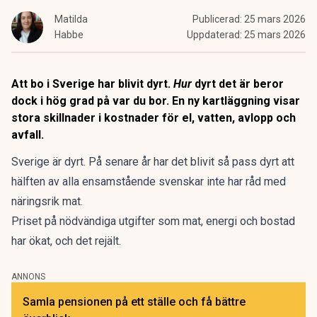
Matilda
Publicerad:
25 mars 2026
Habbe
Uppdaterad:
25 mars 2026
Att bo i Sverige har blivit dyrt.
Hur
dyrt det är beror
dock i hög grad på var du bor. En ny kartläggning visar
stora skillnader i kostnader för el, vatten, avlopp och
avfall.
Sverige är dyrt. ​​På senare år har det blivit så pass dyrt att
hälften av alla ensamstående svenskar inte har råd med
näringsrik mat
.
Priset på
nödvändiga utgifter som mat
, energi och bostad
har ökat, och det rejält.
ANNONS
Samla pensionen på ett ställe och få bättre