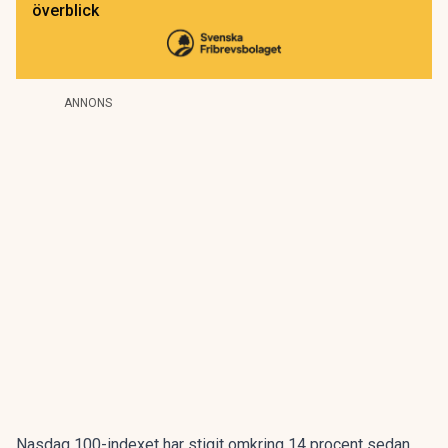
överblick
ANNONS
Nasdaq 100-indexet har stigit omkring 14 procent sedan