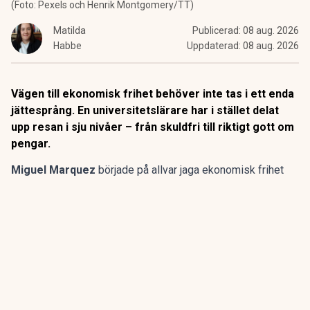
(Foto: Pexels och Henrik Montgomery/TT)
Matilda
Publicerad:
08 aug. 2026
Habbe
Uppdaterad:
08 aug. 2026
Vägen till ekonomisk frihet behöver inte tas i ett enda
jättesprång. En universitetslärare har i stället delat
upp resan i sju nivåer – från skuldfri till riktigt gott om
pengar.
Miguel Marquez
började på allvar jaga
ekonomisk frihet
först vid 38 års ålder.
I dag är han 47, undervisar i franska, spanska och
privatekonomi vid ett universitet i Shenzhen i Kina – och har
byggt upp en investeringsportfölj på närmare nästan fyra
miljoner svenska kronor.
ANNONS