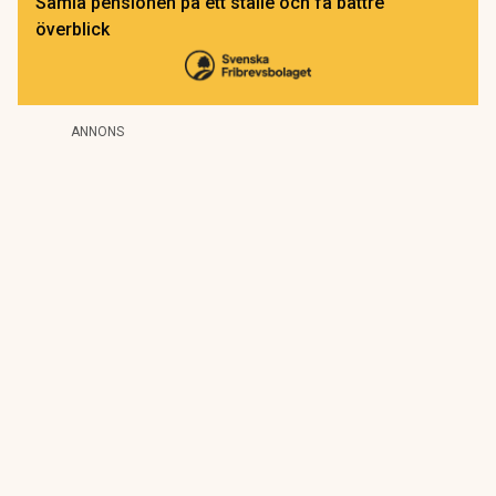
Samla pensionen på ett ställe och få bättre
överblick
ANNONS