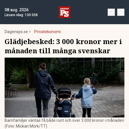
08 aug. 2026
Läsare idag:
130 058
Dagensps.se
Privatekonomi
Glädjebesked: 3 000 kronor mer i
månaden till många svenskar
Barnfamiljer väntas få både runt och över 3 000 kronor i månaden
(Foto: Mickan Mörk/TT)