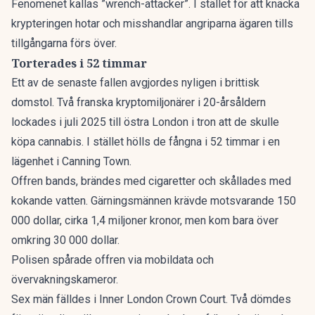
Fenomenet kallas ”wrench-attacker”. I stället för att knäcka
krypteringen hotar och misshandlar angriparna ägaren tills
tillgångarna förs över.
Torterades i 52 timmar
Ett av de senaste fallen avgjordes nyligen i brittisk
domstol. Två franska kryptomiljonärer i 20-årsåldern
lockades i juli 2025 till östra London i tron att de skulle
köpa cannabis. I stället hölls de fångna i 52 timmar i en
lägenhet i Canning Town.
Offren bands, brändes med cigaretter och skållades med
kokande vatten. Gärningsmännen krävde motsvarande 150
000 dollar, cirka 1,4 miljoner kronor, men kom bara över
omkring 30 000 dollar.
Polisen spårade offren via mobildata och
övervakningskameror.
Sex män
fälldes i Inner London Crown Court
. Två dömdes