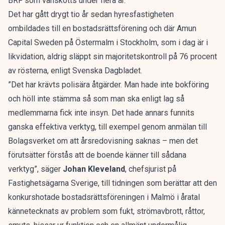
BRF som vanskötts under flera år.
Det har gått drygt tio år sedan hyresfastigheten
ombildades till en bostadsrättsförening och där Amun
Capital Sweden på Östermalm i Stockholm, som i dag är i
likvidation, aldrig släppt sin majoritetskontroll på 76 procent
av rösterna, enligt
Svenska Dagbladet
.
”Det har krävts polisära åtgärder. Man hade inte bokföring
och höll inte stämma så som man ska enligt lag så
medlemmarna fick inte insyn. Det hade annars funnits
ganska effektiva verktyg, till exempel genom anmälan till
Bolagsverket om att årsredovisning saknas – men det
förutsätter förstås att de boende känner till sådana
verktyg”, säger
Johan Kleveland
, chefsjurist på
Fastighetsägarna Sverige, till tidningen som berättar att den
konkurshotade bostadsrättsföreningen i Malmö i åratal
kännetecknats av problem som fukt, strömavbrott, råttor,