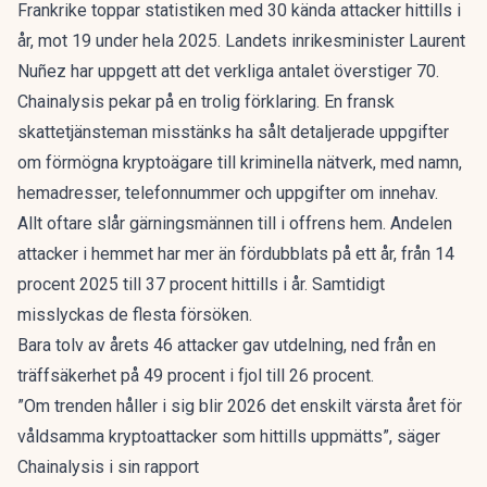
Frankrike toppar statistiken med 30 kända attacker hittills i
år, mot 19 under hela 2025. Landets inrikesminister Laurent
Nuñez har uppgett att det verkliga antalet överstiger 70.
Chainalysis pekar på en trolig förklaring. En fransk
skattetjänsteman misstänks ha sålt detaljerade uppgifter
om förmögna kryptoägare till kriminella nätverk, med namn,
hemadresser, telefonnummer och uppgifter om innehav.
Allt oftare slår gärningsmännen till i offrens hem. Andelen
attacker i hemmet har mer än fördubblats på ett år, från 14
procent 2025 till 37 procent hittills i år. Samtidigt
misslyckas de flesta försöken.
Bara tolv av årets 46 attacker gav utdelning, ned från en
träffsäkerhet på 49 procent i fjol till 26 procent.
”Om trenden håller i sig blir 2026 det enskilt värsta året för
våldsamma kryptoattacker som hittills uppmätts”, säger
Chainalysis i sin rapport