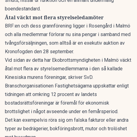
smuts, hissar ur funktion och en allmänt undermålig
boendestandard.
Åtal väckt mot flera styrelseledamöter
BRF:en och dess grannförening ligger i Rosengård i Malmö
och alla medlemmar förlorar nu sina pengar i samband med
tvångsförsäljningen, som alltså är en exekutiv auktion av
Kronofogden den 28 september.
Vid sidan av detta har Ekobrottsmyndigheten i Malmö väckt
åtal mot flera av styrelsemedlemmarna i den så kallade
Kinesiska murens föreningar, skriver SvD.
Branschorganisationen Fastighetsägarna uppskattar enligt
tidningen att omkring 12 procent av landets
bostadsrättsföreningar är föremål för ekonomisk
brottslighet i något avseende under en femårsperiod.
Det kan exempelvis röra sig om falska fakturor eller andra
typer av bedrägerier, bokföringsbrott, mutor och trolöshet