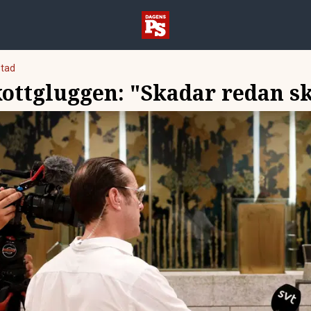
tad
kottgluggen: "Skadar redan s