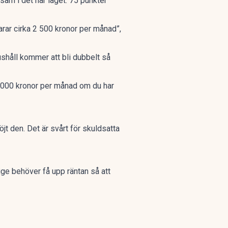
sam i det här läget. 75 punkter
arar cirka 2 500 kronor per månad”,
shåll kommer att bli dubbelt så
4 000 kronor per månad om du har
öjt den. Det är svårt för skuldsatta
rige behöver få upp räntan så att