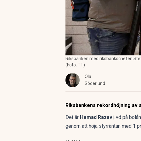
Riksbanken med riksbankschefen Stefan I
(Foto: TT)
Ola
Söderlund
Riksbankens rekordhöjning av s
Det är
Hemad Razavi
, vd på bolå
genom att höja styrräntan med 1 pro