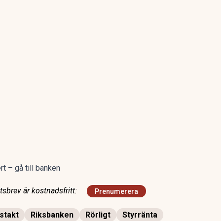
rt – gå till banken
sbrev är kostnadsfritt:
Prenumerera
nstakt
Riksbanken
Rörligt
Styrränta