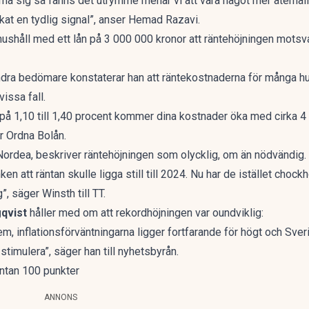
ma sig så fanns det utrymme menar vi att vara något mer återhåll
kat en tydlig signal”, anser Hemad Razavi.
t hushåll med ett lån på 3 000 000 kronor att räntehöjningen motsv
ndra bedömare konstaterar han att räntekostnaderna för många hu
issa fall.
 på 1,10 till 1,40 procent kommer dina kostnader öka med cirka 
ör Ordna Bolån.
ordea, beskriver räntehöjningen som olycklig, om än nödvändig.
n att räntan skulle ligga still till 2024. Nu har de istället chockh
g”,
säger Winsth till TT
.
qvist
håller med om att rekordhöjningen var oundviklig:
blem, inflationsförväntningarna ligger fortfarande för högt och Sve
 stimulera”, säger han till nyhetsbyrån.
äntan 100 punkter
ANNONS