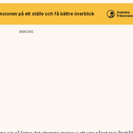
sionen på ett ställe och få bättre överblick
ANNONS