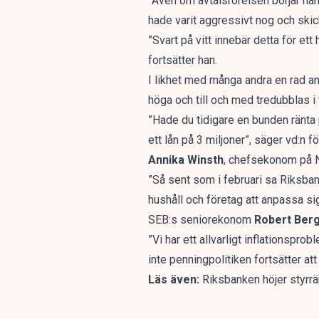
”Även om avtalsrörelsen börjar när
hade varit aggressivt nog och skic
”Svart på vitt innebär detta för et
fortsätter han.
I likhet med många andra en rad a
höga och till och med tredubblas i v
”Hade du tidigare en bunden ränta
ett lån på 3 miljoner”, säger vd:n f
Annika Winsth
, chefsekonom på N
”Så sent som i februari sa Riksbanke
hushåll och företag att anpassa si
SEB:s seniorekonom
Robert Berg
”Vi har ett allvarligt inflationspro
inte penningpolitiken fortsätter att
Läs även:
Riksbanken höjer styrr