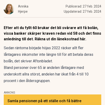
Annika
Publicerad:
27 feb. 2024
Hjerpe
Uppdaterad:
27 feb. 2024
Efter att du fyllt 60 brukar det bli svårare att få bolån,
vissa banker skärper kraven redan vid 58 och det finns
anledning till det.
Räkna ut din lånekostnad här.
Sedan räntorna började höjas 2022 räcker allt fler
låntagares inkomster inte längre till för att betala deras
bolån, det skriver
Aftonbladet
.
Bland personer
över 65 är andelen låntagare med
underskott allra störst
, andelen har ökat från 4 till 10
procent i den åldersgruppen.
ANNONS
Samla pensionen på ett ställe och få bättre