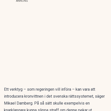
ANNONS
Ett verktyg – som regeringen vill införa – kan vara att
introducera kronvittnen i det svenska rättssystemet, säger
Mikael Damberg. På så sätt skulle exempelvis en
knarklangare kunna slippa straff om denne pekar ut