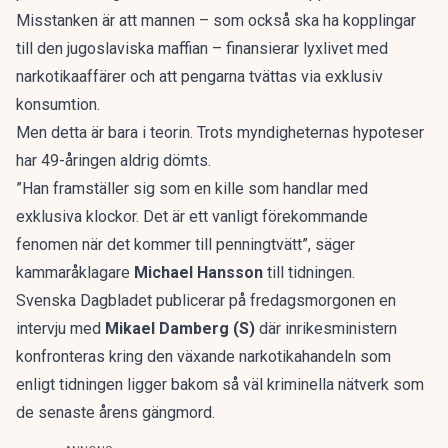
Misstanken är att mannen – som också ska ha kopplingar
till den jugoslaviska maffian – finansierar lyxlivet med
narkotikaaffärer och att pengarna tvättas via exklusiv
konsumtion.
Men detta är bara i teorin. Trots myndigheternas hypoteser
har 49-åringen aldrig dömts.
”Han framställer sig som en kille som handlar med
exklusiva klockor. Det är ett vanligt förekommande
fenomen när det kommer till penningtvätt”, säger
kammaråklagare
Michael Hansson
till tidningen.
Svenska Dagbladet
publicerar på fredagsmorgonen
en
intervju med
Mikael Damberg (S)
där inrikesministern
konfronteras kring den växande narkotikahandeln som
enligt tidningen ligger bakom så väl kriminella nätverk som
de senaste årens gängmord.