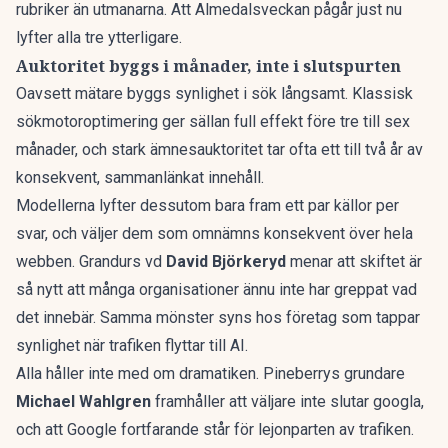
rubriker än utmanarna. Att Almedalsveckan pågår just nu
lyfter alla tre ytterligare.
Auktoritet byggs i månader, inte i slutspurten
Oavsett mätare byggs synlighet i sök långsamt. Klassisk
sökmotoroptimering ger sällan full effekt före tre till sex
månader, och stark ämnesauktoritet tar ofta ett till två år av
konsekvent, sammanlänkat innehåll.
Modellerna lyfter dessutom bara fram ett par källor per
svar, och väljer dem som omnämns konsekvent över hela
webben. Grandurs vd
David Björkeryd
menar att skiftet är
så nytt att många organisationer ännu inte har greppat vad
det innebär. Samma mönster syns hos
företag som tappar
synlighet när trafiken flyttar till AI
.
Alla håller inte med om dramatiken. Pineberrys grundare
Michael Wahlgren
framhåller att väljare inte slutar googla,
och att Google fortfarande står för lejonparten av trafiken.