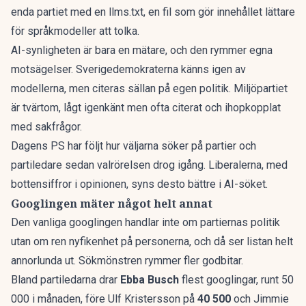
enda partiet med en llms.txt, en fil som gör innehållet lättare
för språkmodeller att tolka.
AI-synligheten är bara en mätare, och den rymmer egna
motsägelser. Sverigedemokraterna känns igen av
modellerna, men citeras sällan på egen politik. Miljöpartiet
är tvärtom, lågt igenkänt men ofta citerat och ihopkopplat
med sakfrågor.
Dagens PS har följt
hur väljarna söker på partier och
partiledare
sedan valrörelsen drog igång. Liberalerna, med
bottensiffror i opinionen, syns desto bättre i AI-söket.
Googlingen mäter något helt annat
Den vanliga googlingen handlar inte om partiernas politik
utan om ren nyfikenhet på personerna, och då ser listan helt
annorlunda ut. Sökmönstren rymmer fler godbitar.
Bland partiledarna drar
Ebba Busch
flest googlingar, runt 50
000 i månaden, före Ulf Kristersson på
40 500
och Jimmie