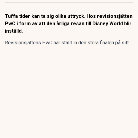
Tuffa tider kan ta sig olika uttryck. Hos revisionsjätten
PwC i form av att den årliga resan till Disney World blir
inställd.
Revisionsjättens PwC har ställt in den stora finalen på sitt
program för sommarpraktikanterna.
Den flerdagarsresa till Disney World i Orlando som avslutat
15 av de 20 senaste årens sommarpraktik är inställd.
ANNONS
Gör pensionen enklare att förstå och hantera
ANNONS