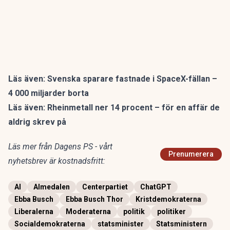
Läs även:
Svenska sparare fastnade i SpaceX-fällan –
4 000 miljarder borta
Läs även:
Rheinmetall ner 14 procent – för en affär de
aldrig skrev på
Läs mer från Dagens PS - vårt
Prenumerera
nyhetsbrev är kostnadsfritt:
AI
Almedalen
Centerpartiet
ChatGPT
Ebba Busch
Ebba Busch Thor
Kristdemokraterna
Liberalerna
Moderaterna
politik
politiker
Socialdemokraterna
statsminister
Statsministern