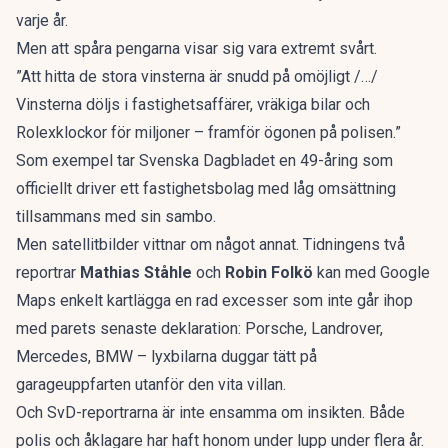
varje år.
Men att spåra pengarna visar sig vara extremt svårt.
”Att hitta de stora vinsterna är snudd på omöjligt /…/
Vinsterna döljs i fastighetsaffärer, vräkiga bilar och
Rolexklockor för miljoner – framför ögonen på polisen.”
Som exempel tar Svenska Dagbladet en 49-åring som
officiellt driver ett fastighetsbolag med låg omsättning
tillsammans med sin sambo.
Men satellitbilder vittnar om något annat. Tidningens två
reportrar
Mathias Ståhle
och
Robin Folkö
kan med Google
Maps enkelt kartlägga en rad excesser som inte går ihop
med parets senaste deklaration: Porsche, Landrover,
Mercedes, BMW – lyxbilarna duggar tätt på
garageuppfarten utanför den vita villan.
Och SvD-reportrarna är inte ensamma om insikten. Både
polis och åklagare har haft honom under lupp under flera år.