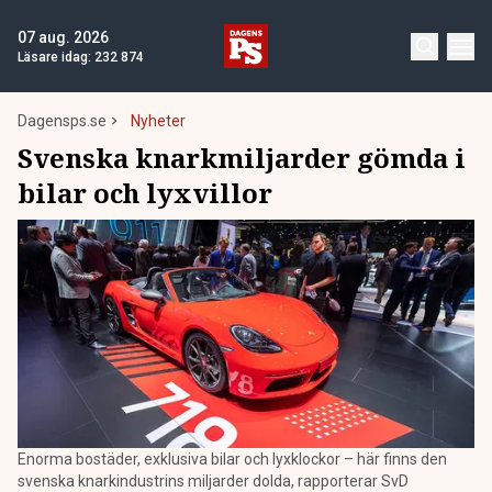
07 aug. 2026
Läsare idag:
232 874
Dagensps.se
Nyheter
Svenska knarkmiljarder gömda i
bilar och lyxvillor
Enorma bostäder, exklusiva bilar och lyxklockor – här finns den
svenska knarkindustrins miljarder dolda, rapporterar SvD