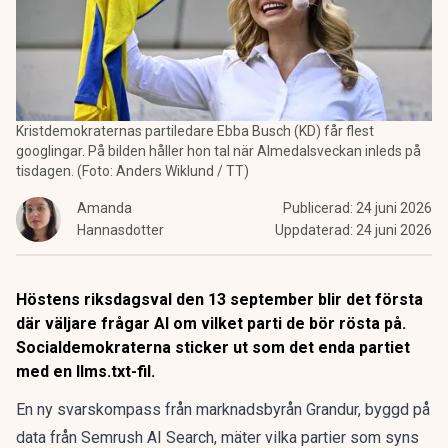
Kristdemokraternas partiledare Ebba Busch (KD) får flest
googlingar. På bilden håller hon tal när Almedalsveckan inleds på
tisdagen. (Foto: Anders Wiklund / TT)
Amanda
Publicerad:
24 juni 2026
Hannasdotter
Uppdaterad:
24 juni 2026
Höstens riksdagsval den 13 september blir det första
där väljare frågar AI om vilket parti de bör rösta på.
Socialdemokraterna sticker ut som det enda partiet
med en llms.txt-fil.
En ny svarskompass från marknadsbyrån Grandur, byggd på
data från Semrush AI Search, mäter vilka partier som syns