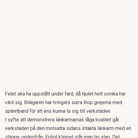
Felet ska ha uppstått under färd, då hjulet helt sonika har
vikit sig. Bilägaren har tvingats surra ihop grejerna med
spännband för att ens kunna ta sig till verkstaden.
I syfte att demonstrera länkarmarnas låga kvalitet går
verkstaden på den motsatta sidans intakta länkarm med en
slägga, underifrån. Enligt klippet slår man tio slag. Det