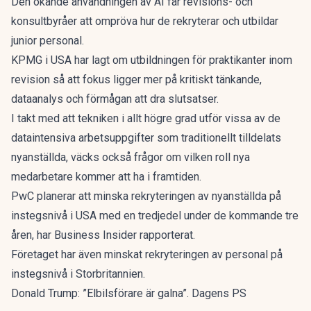
Den ökande användningen av AI får revisions- och
konsultbyråer att ompröva hur de rekryterar och utbildar
junior personal.
KPMG i USA har lagt om utbildningen för praktikanter inom
revision så att fokus ligger mer på kritiskt tänkande,
dataanalys och förmågan att dra slutsatser.
I takt med att tekniken i allt högre grad utför vissa av de
dataintensiva arbetsuppgifter som traditionellt tilldelats
nyanställda, väcks också frågor om vilken roll nya
medarbetare kommer att ha i framtiden.
PwC planerar att minska rekryteringen av nyanställda på
instegsnivå i USA med en tredjedel under de kommande tre
åren, har Business Insider rapporterat.
Företaget har även minskat rekryteringen av personal på
instegsnivå i Storbritannien.
Donald Trump: ”Elbilsförare är galna”. Dagens PS