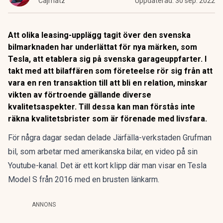
Cajmatz
Uppdaterad:
30 sep. 2022
Att olika leasing-upplägg tagit över den svenska
bilmarknaden har underlättat för nya märken, som
Tesla, att etablera sig på svenska garageuppfarter. I
takt med att bilaffären som företeelse rör sig från att
vara en ren transaktion till att bli en relation, minskar
vikten av förtroende gällande diverse
kvalitetsaspekter. Till dessa kan man förstås inte
räkna kvalitetsbrister som är förenade med livsfara.
För några dagar sedan delade
Järfälla-verkstaden Grufman
bil
, som arbetar med amerikanska bilar, en video på sin
Youtube-kanal. Det är ett kort klipp där man visar en
Tesla
Model S
från 2016 med en brusten länkarm.
ANNONS