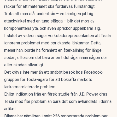
räcker för att materialet ska fördärvas fullständigt.
Trots att man slår underifrån – en tämligen jobbig
attackvinkel med en tung slägga – blir det mos av
komponentens yta, och även sprickor uppenbarar sig.
I slutet av videon säger verkstadsrepresentanten att Tesla
ignorerar problemet med sprickande länkarmar. Detta,
menar han, borde ha föranlett en återkallning för länge
sedan, eftersom det bara är en tidsfråga innan någon dör
eller skadas allvarligt.
Det krävs inte mer än ett snabbt besök hos
Facebook-
gruppen för Tesla-ägare
för att bekräfta märkets
länkarmsrelaterade problem.
Enligt
indikation från en färsk studie från J.D. Power
dras
Tesla med fler problem än bara det som avhandlats i denna
artikel.
Bilarna har nämligen i snitt 226 rapporterade problem per