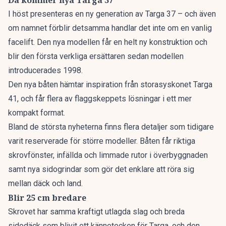
Då kommer nya Targa 37
I höst presenteras en ny generation av Targa 37 – och även
om namnet förblir detsamma handlar det inte om en vanlig
facelift. Den nya modellen får en helt ny konstruktion och
blir den första verkliga ersättaren sedan modellen
introducerades 1998.
Den nya båten hämtar inspiration från storasyskonet Targa
41, och får flera av flaggskeppets lösningar i ett mer
kompakt format.
Bland de största nyheterna finns flera detaljer som tidigare
varit reserverade för större modeller. Båten får riktiga
skrovfönster, infällda och limmade rutor i överbyggnaden
samt nya sidogrindar som gör det enklare att röra sig
mellan däck och land.
Blir 25 cm bredare
Skrovet har samma kraftigt utlagda slag och breda
sidodäck som blivit ett kännetecken för Targa, och den