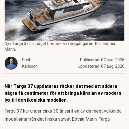
Nya Targa 37 blir något bredare än föregångaren. Bild: Botnia
Marin.
Emil
Publicerad:
07 aug. 2026
Karlsson
Uppdaterad:
07 aug. 2026
När Targa 37 uppdateras räcker det med att addera
några få centimeter för att bringa känslan av modern
lyx till den ikoniska modellen.
Targa 37 har under cirka 30 år varit en av de mest välkända
modellerna från det finska varvet
Botnia Marin
. Targa-
seriens god rykte bygger på högkvalitativ konstruktion, god