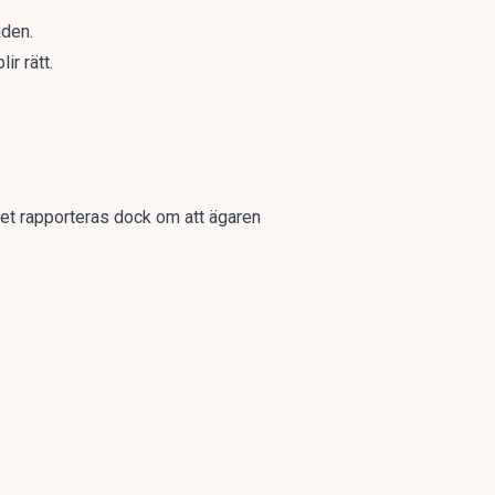
åden.
ir rätt.
 Det rapporteras dock om att ägaren