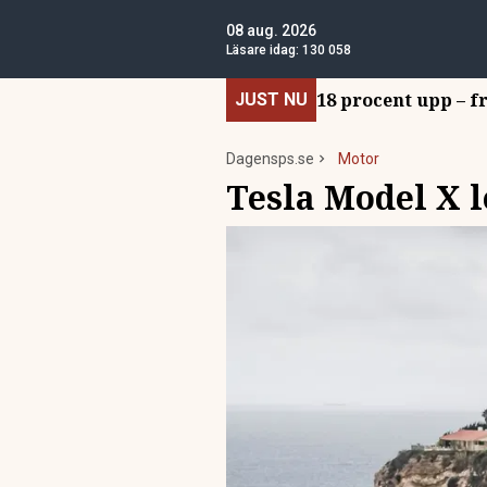
08 aug. 2026
Läsare idag:
130 058
18 procent upp – f
JUST NU
Dagensps.se
Motor
Tesla Model X 