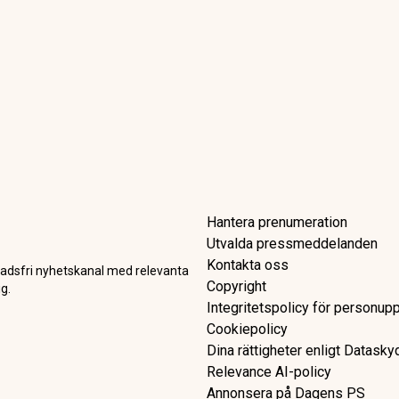
 kombi i långtest – budget s