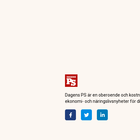
Dagensps.se
Motor
Bästa begagnade
och BMW