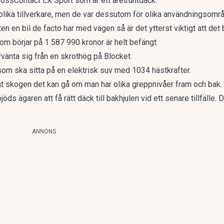
CrossContact LX Sport som är ett åretruntdäck.
olika tillverkare, men de var dessutom för olika användningsomr
 en bil de facto har med vägen så är det ytterst viktigt att det bl
som börjar på
1 587 990 kronor
är helt befängt.
rvänta sig från en skrothög på
Blocket
.
 som ska sitta på en elektrisk suv med 1034 hästkrafter.
 åt skogen det kan gå om man har olika greppnivåer fram och bak.
ds ägaren att få rätt däck till bakhjulen vid ett senare tillfälle.
ANNONS