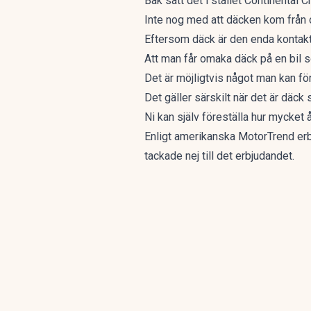
Bak satt det i stället Continental 
Inte nog med att däcken kom från 
Eftersom däck är den enda kontakten
Att man får omaka däck på en bil 
Det är möjligtvis något man kan fö
Det gäller särskilt när det är däck
Ni kan själv föreställa hur mycket
Enligt amerikanska MotorTrend erbjö
tackade nej till det erbjudandet.